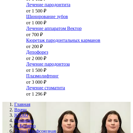
Лечение пародонтита
от 1 500
₽
Шинирование зубов
от 1 000
₽
Лечение аппаратом Вектор
от 700
₽
Кюретаж пародонтальных карманов
от 200
₽
Депофорез
от 2 000
₽
Лечение пародонтоза
от 1 500
₽
Плазмолифтинг
от 3 000
₽
Лечение стоматита
от 1 296
₽
Главная
Врачи
ЮЗАО
Коньково
м. Беляево
Улица Профсоюзная