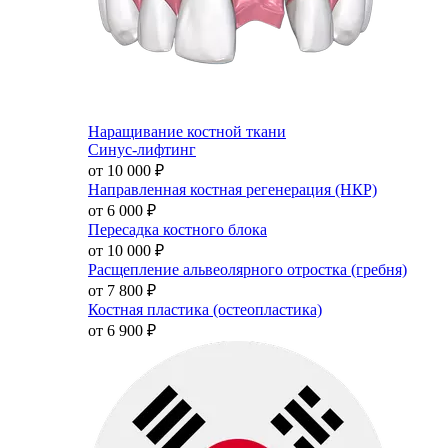
Наращивание костной ткани
Синус-лифтинг
от 10 000
₽
Направленная костная регенерация (НКР)
от 6 000
₽
Пересадка костного блока
от 10 000
₽
Расщепление альвеолярного отростка (гребня)
от 7 800
₽
Костная пластика (остеопластика)
от 6 900
₽