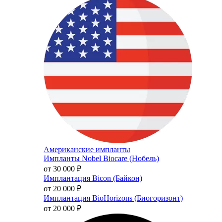
Американские импланты
Импланты Nobel Biocare (Нобель)
от 30 000
₽
Имплантация Bicon (Байкон)
от 20 000
₽
Имплантация BioHorizons (Биогоризонт)
от 20 000
₽