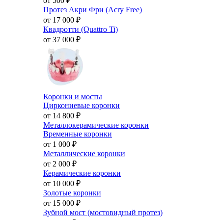
от 500
₽
Протез Акри Фри (Acry Free)
от 17 000
₽
Квадротти (Quattro Ti)
от 37 000
₽
Коронки и мосты
Циркониевые коронки
от 14 800
₽
Металлокерамические коронки
Временные коронки
от 1 000
₽
Металлические коронки
от 2 000
₽
Керамические коронки
от 10 000
₽
Золотые коронки
от 15 000
₽
Зубной мост (мостовидный протез)