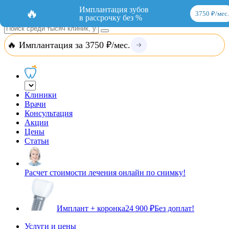
Добавить организацию
Вход
Имплантация зубов
🔥
3750 ₽/мес.
в рассрочку без %
🔥 Имплантация за 3750 ₽/мес.
Клиники
Врачи
Консультация
Акции
Цены
Статьи
Расчет стоимости лечения онлайн по снимку!
Имплант + коронка
24 900 ₽
Без доплат!
Услуги и цены