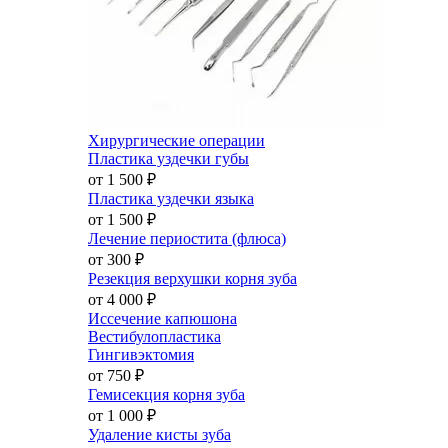
Хирургические операции
Пластика уздечки губы
от 1 500
₽
Пластика уздечки языка
от 1 500
₽
Лечение периостита (флюса)
от 300
₽
Резекция верхушки корня зуба
от 4 000
₽
Иссечение капюшона
Вестибулопластика
Гингивэктомия
от 750
₽
Гемисекция корня зуба
от 1 000
₽
Удаление кисты зуба