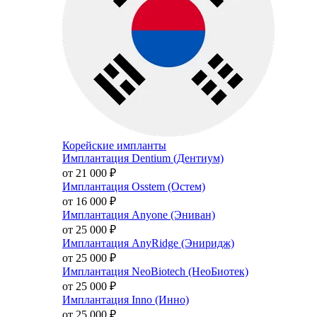
Корейские импланты
Имплантация Dentium (Дентиум)
от 21 000
₽
Имплантация Osstem (Остем)
от 16 000
₽
Имплантация Anyone (Эниван)
от 25 000
₽
Имплантация AnyRidge (Эниридж)
от 25 000
₽
Имплантация NeoBiotech (НеоБиотек)
от 25 000
₽
Имплантация Inno (Инно)
от 25 000
₽