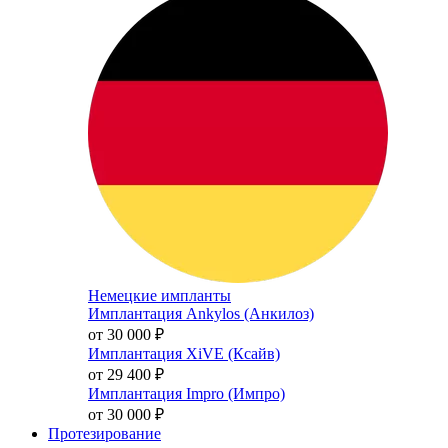
Немецкие импланты
Имплантация Ankylos (Анкилоз)
от 30 000
₽
Имплантация XiVE (Ксайв)
от 29 400
₽
Имплантация Impro (Импро)
от 30 000
₽
Протезирование