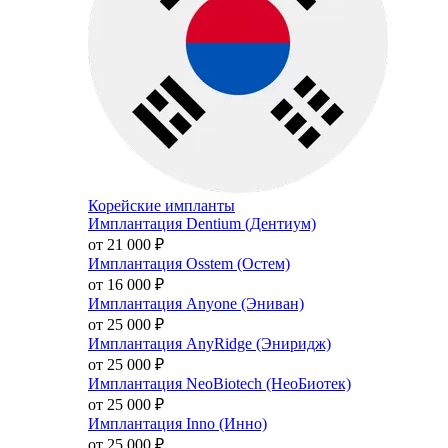
Корейские импланты
Имплантация Dentium (Дентиум)
от 21 000
₽
Имплантация Osstem (Остем)
от 16 000
₽
Имплантация Anyone (Эниван)
от 25 000
₽
Имплантация AnyRidge (Эниридж)
от 25 000
₽
Имплантация NeoBiotech (НеоБиотек)
от 25 000
₽
Имплантация Inno (Инно)
от 25 000
₽