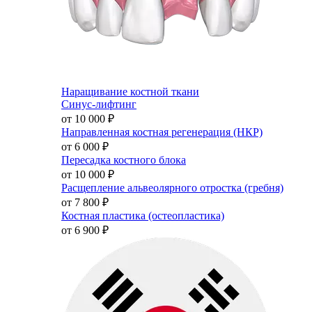
Наращивание костной ткани
Синус-лифтинг
от 10 000
₽
Направленная костная регенерация (НКР)
от 6 000
₽
Пересадка костного блока
от 10 000
₽
Расщепление альвеолярного отростка (гребня)
от 7 800
₽
Костная пластика (остеопластика)
от 6 900
₽