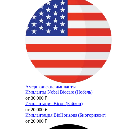
Американские импланты
Импланты Nobel Biocare (Нобель)
от 30 000
₽
Имплантация Bicon (Байкон)
от 20 000
₽
Имплантация BioHorizons (Биогоризонт)
от 20 000
₽