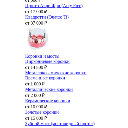
от 500
₽
Протез Акри Фри (Acry Free)
от 17 000
₽
Квадротти (Quattro Ti)
от 37 000
₽
Коронки и мосты
Циркониевые коронки
от 14 800
₽
Металлокерамические коронки
Временные коронки
от 1 000
₽
Металлические коронки
от 2 000
₽
Керамические коронки
от 10 000
₽
Золотые коронки
от 15 000
₽
Зубной мост (мостовидный протез)