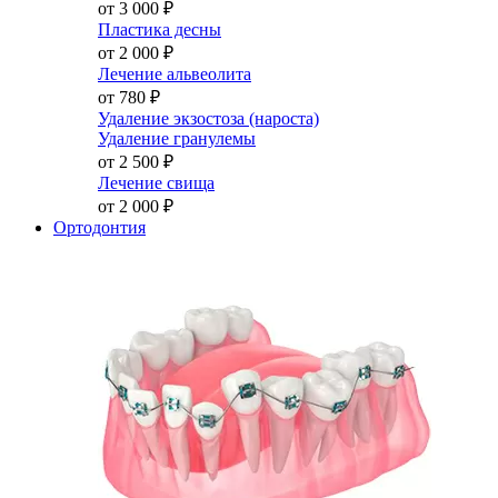
от 3 000
₽
Пластика десны
от 2 000
₽
Лечение альвеолита
от 780
₽
Удаление экзостоза (нароста)
Удаление гранулемы
от 2 500
₽
Лечение свища
от 2 000
₽
Ортодонтия