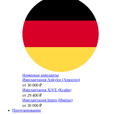
Немецкие импланты
Имплантация Ankylos (Анкилоз)
от 30 000
₽
Имплантация XiVE (Ксайв)
от 29 400
₽
Имплантация Impro (Импро)
от 30 000
₽
Протезирование