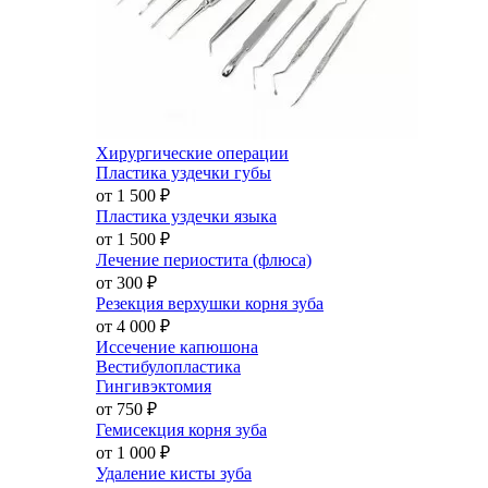
Хирургические операции
Пластика уздечки губы
от 1 500
₽
Пластика уздечки языка
от 1 500
₽
Лечение периостита (флюса)
от 300
₽
Резекция верхушки корня зуба
от 4 000
₽
Иссечение капюшона
Вестибулопластика
Гингивэктомия
от 750
₽
Гемисекция корня зуба
от 1 000
₽
Удаление кисты зуба