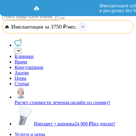
Добавить организацию
Вход
Имплантация зуб
🔥
в рассрочку без 
🔥 Имплантация за 3750 ₽/мес.
Клиники
Врачи
Консультация
Акции
Цены
Статьи
Расчет стоимости лечения онлайн по снимку!
Имплант + коронка
24 900 ₽
Без доплат!
Услуги и цены