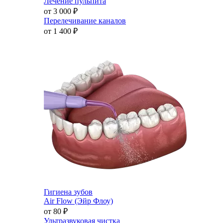
Лечение пульпита
от 3 000
₽
Перелечивание каналов
от 1 400
₽
Гигиена зубов
Air Flow (Эйр Флоу)
от 80
₽
Ультразвуковая чистка