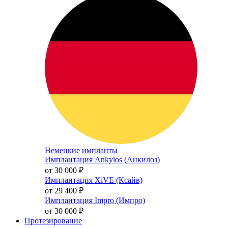
Немецкие импланты
Имплантация Ankylos (Анкилоз)
от 30 000
₽
Имплантация XiVE (Ксайв)
от 29 400
₽
Имплантация Impro (Импро)
от 30 000
₽
Протезирование