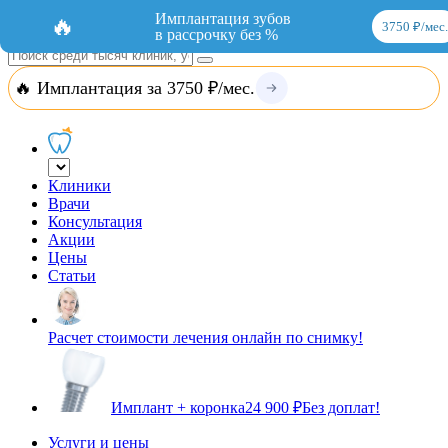
Добавить организацию
Вход
Имплантация зубов
🔥
3750 ₽/мес.
в рассрочку без %
🔥 Имплантация за 3750 ₽/мес.
Клиники
Врачи
Консультация
Акции
Цены
Статьи
Расчет стоимости лечения онлайн по снимку!
Имплант + коронка
24 900 ₽
Без доплат!
Услуги и цены