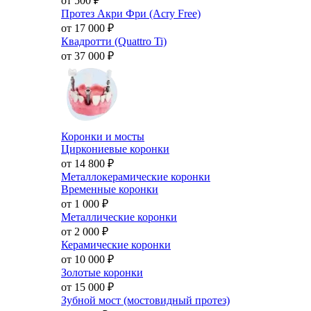
от 500
₽
Протез Акри Фри (Acry Free)
от 17 000
₽
Квадротти (Quattro Ti)
от 37 000
₽
Коронки и мосты
Циркониевые коронки
от 14 800
₽
Металлокерамические коронки
Временные коронки
от 1 000
₽
Металлические коронки
от 2 000
₽
Керамические коронки
от 10 000
₽
Золотые коронки
от 15 000
₽
Зубной мост (мостовидный протез)