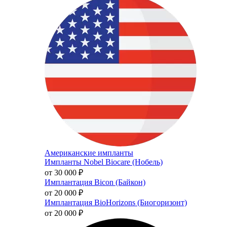
Американские импланты
Импланты Nobel Biocare (Нобель)
от 30 000
₽
Имплантация Bicon (Байкон)
от 20 000
₽
Имплантация BioHorizons (Биогоризонт)
от 20 000
₽