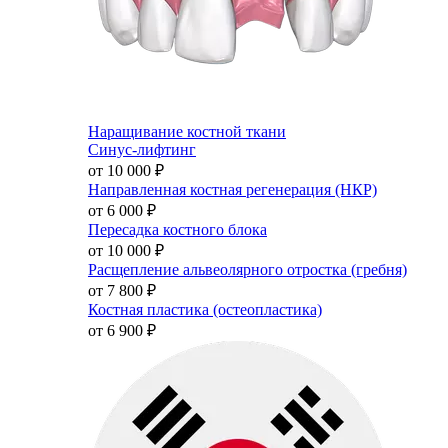
Наращивание костной ткани
Синус-лифтинг
от 10 000
₽
Направленная костная регенерация (НКР)
от 6 000
₽
Пересадка костного блока
от 10 000
₽
Расщепление альвеолярного отростка (гребня)
от 7 800
₽
Костная пластика (остеопластика)
от 6 900
₽