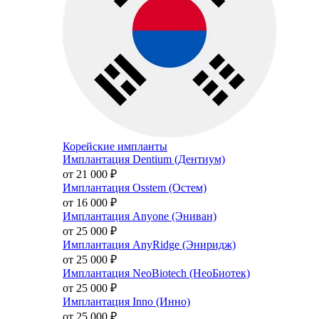
Корейские импланты
Имплантация Dentium (Дентиум)
от 21 000
₽
Имплантация Osstem (Остем)
от 16 000
₽
Имплантация Anyone (Эниван)
от 25 000
₽
Имплантация AnyRidge (Эниридж)
от 25 000
₽
Имплантация NeoBiotech (НеоБиотек)
от 25 000
₽
Имплантация Inno (Инно)
от 25 000
₽