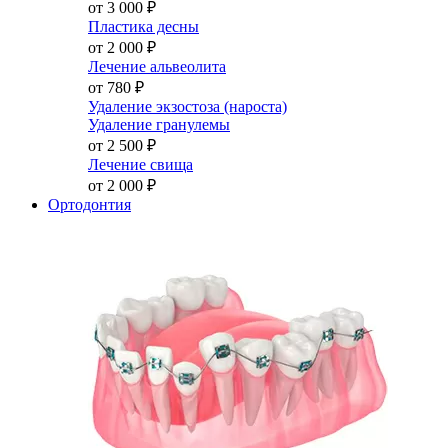
от 3 000
₽
Пластика десны
от 2 000
₽
Лечение альвеолита
от 780
₽
Удаление экзостоза (нароста)
Удаление гранулемы
от 2 500
₽
Лечение свища
от 2 000
₽
Ортодонтия