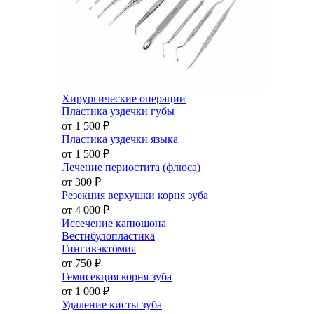
Хирургические операции
Пластика уздечки губы
от 1 500
₽
Пластика уздечки языка
от 1 500
₽
Лечение периостита (флюса)
от 300
₽
Резекция верхушки корня зуба
от 4 000
₽
Иссечение капюшона
Вестибулопластика
Гингивэктомия
от 750
₽
Гемисекция корня зуба
от 1 000
₽
Удаление кисты зуба