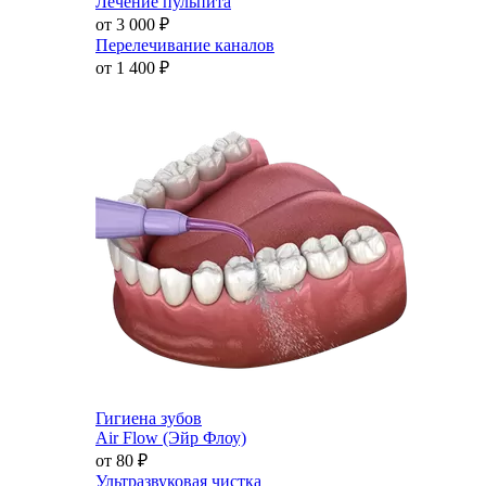
Лечение пульпита
от 3 000
₽
Перелечивание каналов
от 1 400
₽
Гигиена зубов
Air Flow (Эйр Флоу)
от 80
₽
Ультразвуковая чистка