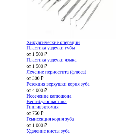
Хирургические операции
Пластика уздечки губы
от 1 500
₽
Пластика уздечки языка
от 1 500
₽
Лечение периостита (флюса)
от 300
₽
Резекция верхушки корня зуба
от 4 000
₽
Иссечение капюшона
Вестибулопластика
Гингивэктомия
от 750
₽
Гемисекция корня зуба
от 1 000
₽
Удаление кисты зуба