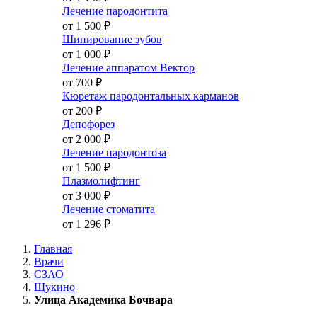
Лечение пародонтита
от 1 500
₽
Шинирование зубов
от 1 000
₽
Лечение аппаратом Вектор
от 700
₽
Кюретаж пародонтальных карманов
от 200
₽
Депофорез
от 2 000
₽
Лечение пародонтоза
от 1 500
₽
Плазмолифтинг
от 3 000
₽
Лечение стоматита
от 1 296
₽
Главная
Врачи
СЗАО
Щукино
Улица Академика Бочвара