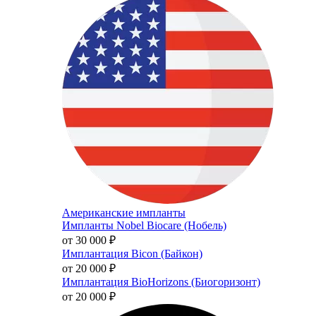
Американские импланты
Импланты Nobel Biocare (Нобель)
от 30 000
₽
Имплантация Bicon (Байкон)
от 20 000
₽
Имплантация BioHorizons (Биогоризонт)
от 20 000
₽