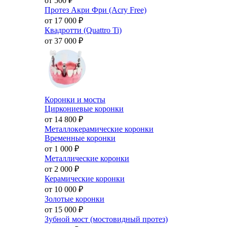
от 500
₽
Протез Акри Фри (Acry Free)
от 17 000
₽
Квадротти (Quattro Ti)
от 37 000
₽
Коронки и мосты
Циркониевые коронки
от 14 800
₽
Металлокерамические коронки
Временные коронки
от 1 000
₽
Металлические коронки
от 2 000
₽
Керамические коронки
от 10 000
₽
Золотые коронки
от 15 000
₽
Зубной мост (мостовидный протез)