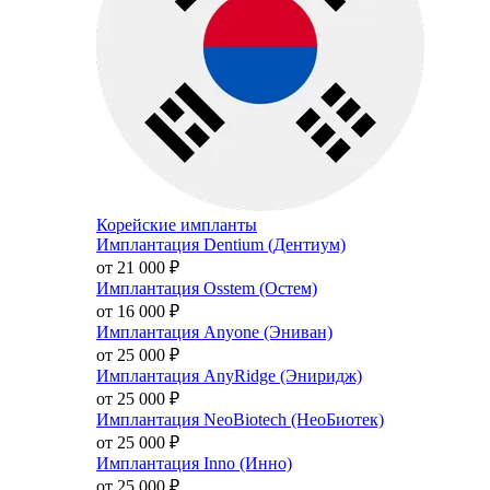
Корейские импланты
Имплантация Dentium (Дентиум)
от 21 000
₽
Имплантация Osstem (Остем)
от 16 000
₽
Имплантация Anyone (Эниван)
от 25 000
₽
Имплантация AnyRidge (Эниридж)
от 25 000
₽
Имплантация NeoBiotech (НеоБиотек)
от 25 000
₽
Имплантация Inno (Инно)
от 25 000
₽