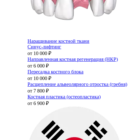
Наращивание костной ткани
Синус-лифтинг
от 10 000
₽
Направленная костная регенерация (НКР)
от 6 000
₽
Пересадка костного блока
от 10 000
₽
Расщепление альвеолярного отростка (гребня)
от 7 800
₽
Костная пластика (остеопластика)
от 6 900
₽