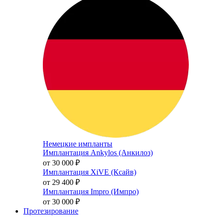
Немецкие импланты
Имплантация Ankylos (Анкилоз)
от 30 000
₽
Имплантация XiVE (Ксайв)
от 29 400
₽
Имплантация Impro (Импро)
от 30 000
₽
Протезирование