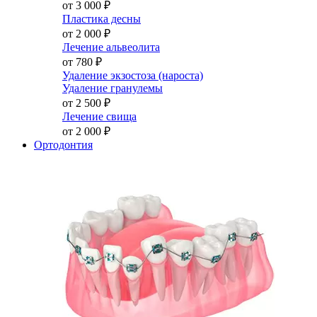
от 3 000
₽
Пластика десны
от 2 000
₽
Лечение альвеолита
от 780
₽
Удаление экзостоза (нароста)
Удаление гранулемы
от 2 500
₽
Лечение свища
от 2 000
₽
Ортодонтия