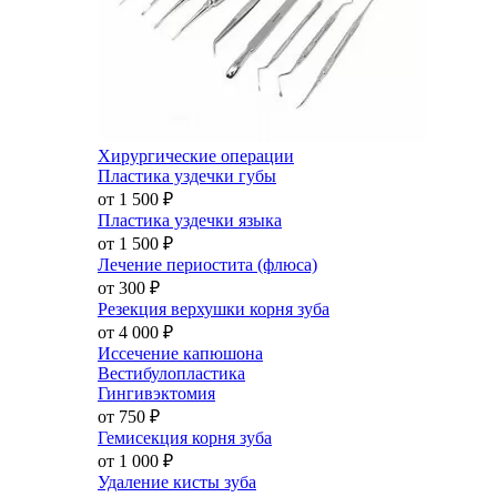
Хирургические операции
Пластика уздечки губы
от 1 500
₽
Пластика уздечки языка
от 1 500
₽
Лечение периостита (флюса)
от 300
₽
Резекция верхушки корня зуба
от 4 000
₽
Иссечение капюшона
Вестибулопластика
Гингивэктомия
от 750
₽
Гемисекция корня зуба
от 1 000
₽
Удаление кисты зуба