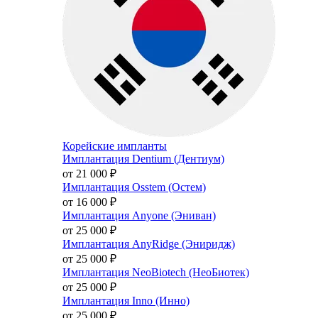
Корейские импланты
Имплантация Dentium (Дентиум)
от 21 000
₽
Имплантация Osstem (Остем)
от 16 000
₽
Имплантация Anyone (Эниван)
от 25 000
₽
Имплантация AnyRidge (Эниридж)
от 25 000
₽
Имплантация NeoBiotech (НеоБиотек)
от 25 000
₽
Имплантация Inno (Инно)
от 25 000
₽