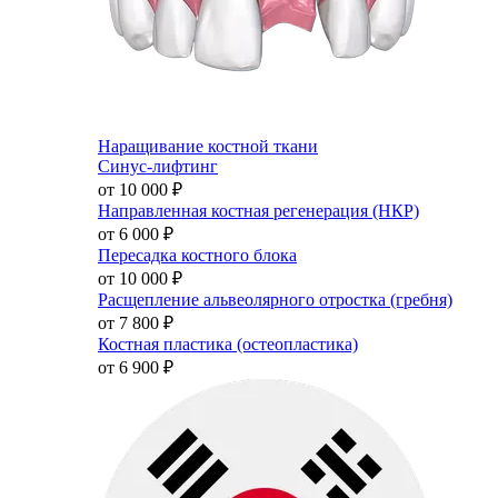
Наращивание костной ткани
Синус-лифтинг
от 10 000
₽
Направленная костная регенерация (НКР)
от 6 000
₽
Пересадка костного блока
от 10 000
₽
Расщепление альвеолярного отростка (гребня)
от 7 800
₽
Костная пластика (остеопластика)
от 6 900
₽