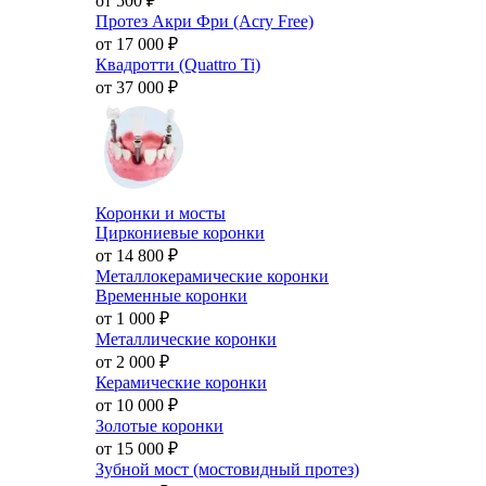
от 500
₽
Протез Акри Фри (Acry Free)
от 17 000
₽
Квадротти (Quattro Ti)
от 37 000
₽
Коронки и мосты
Циркониевые коронки
от 14 800
₽
Металлокерамические коронки
Временные коронки
от 1 000
₽
Металлические коронки
от 2 000
₽
Керамические коронки
от 10 000
₽
Золотые коронки
от 15 000
₽
Зубной мост (мостовидный протез)