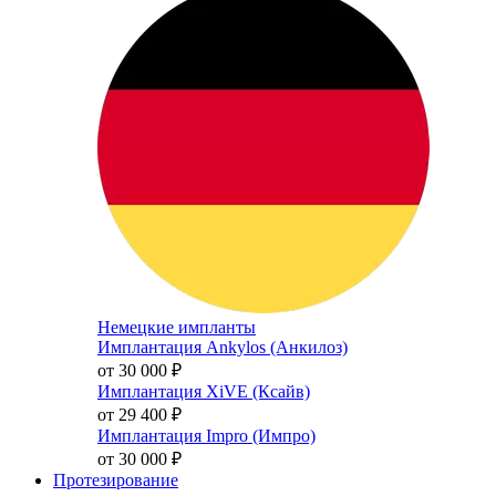
Немецкие импланты
Имплантация Ankylos (Анкилоз)
от 30 000
₽
Имплантация XiVE (Ксайв)
от 29 400
₽
Имплантация Impro (Импро)
от 30 000
₽
Протезирование