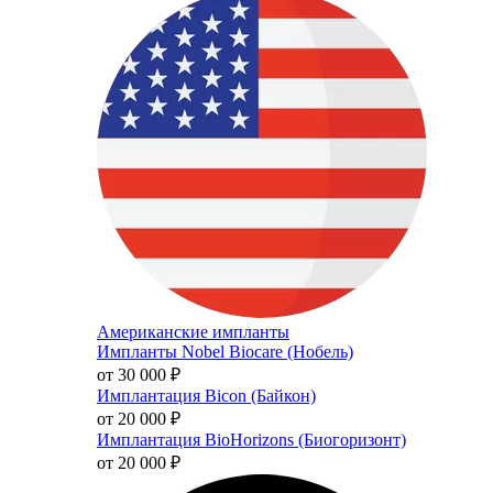
Американские импланты
Импланты Nobel Biocare (Нобель)
от 30 000
₽
Имплантация Bicon (Байкон)
от 20 000
₽
Имплантация BioHorizons (Биогоризонт)
от 20 000
₽