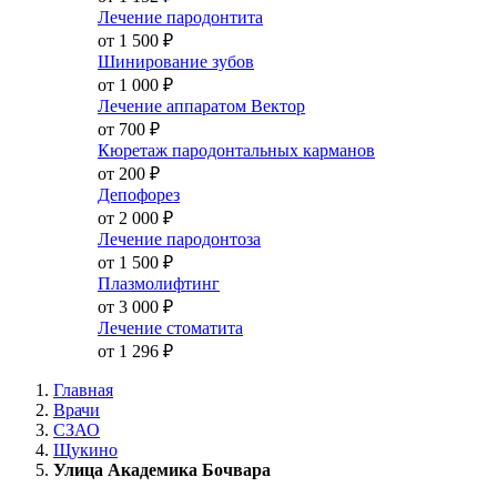
Лечение пародонтита
от 1 500
₽
Шинирование зубов
от 1 000
₽
Лечение аппаратом Вектор
от 700
₽
Кюретаж пародонтальных карманов
от 200
₽
Депофорез
от 2 000
₽
Лечение пародонтоза
от 1 500
₽
Плазмолифтинг
от 3 000
₽
Лечение стоматита
от 1 296
₽
Главная
Врачи
СЗАО
Щукино
Улица Академика Бочвара