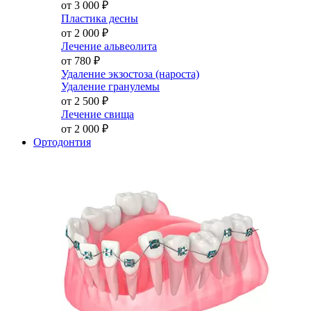
от 3 000
₽
Пластика десны
от 2 000
₽
Лечение альвеолита
от 780
₽
Удаление экзостоза (нароста)
Удаление гранулемы
от 2 500
₽
Лечение свища
от 2 000
₽
Ортодонтия