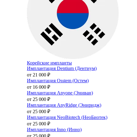
Корейские импланты
Имплантация Dentium (Дентиум)
от 21 000
₽
Имплантация Osstem (Остем)
от 16 000
₽
Имплантация Anyone (Эниван)
от 25 000
₽
Имплантация AnyRidge (Эниридж)
от 25 000
₽
Имплантация NeoBiotech (НеоБиотек)
от 25 000
₽
Имплантация Inno (Инно)
от 25 000
₽