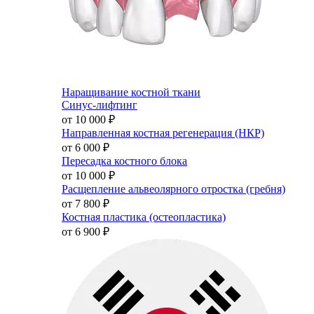
Наращивание костной ткани
Синус-лифтинг
от 10 000
₽
Направленная костная регенерация (НКР)
от 6 000
₽
Пересадка костного блока
от 10 000
₽
Расщепление альвеолярного отростка (гребня)
от 7 800
₽
Костная пластика (остеопластика)
от 6 900
₽