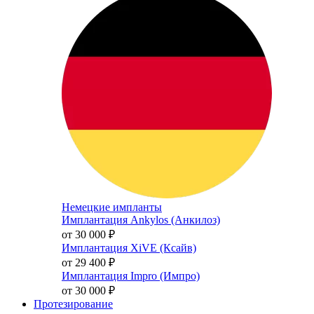
Немецкие импланты
Имплантация Ankylos (Анкилоз)
от 30 000
₽
Имплантация XiVE (Ксайв)
от 29 400
₽
Имплантация Impro (Импро)
от 30 000
₽
Протезирование