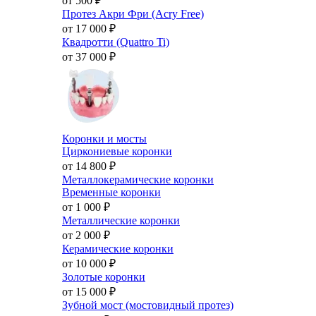
от 500
₽
Протез Акри Фри (Acry Free)
от 17 000
₽
Квадротти (Quattro Ti)
от 37 000
₽
Коронки и мосты
Циркониевые коронки
от 14 800
₽
Металлокерамические коронки
Временные коронки
от 1 000
₽
Металлические коронки
от 2 000
₽
Керамические коронки
от 10 000
₽
Золотые коронки
от 15 000
₽
Зубной мост (мостовидный протез)