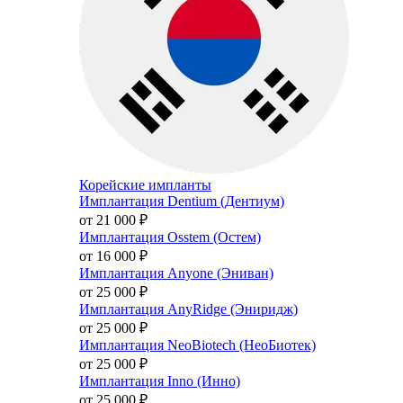
Корейские импланты
Имплантация Dentium (Дентиум)
от 21 000
₽
Имплантация Osstem (Остем)
от 16 000
₽
Имплантация Anyone (Эниван)
от 25 000
₽
Имплантация AnyRidge (Эниридж)
от 25 000
₽
Имплантация NeoBiotech (НеоБиотек)
от 25 000
₽
Имплантация Inno (Инно)
от 25 000
₽