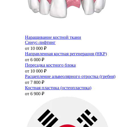
Наращивание костной ткани
Синус-лифтинг
от 10 000
₽
Направленная костная регенерация (НКР)
от 6 000
₽
Пересадка костного блока
от 10 000
₽
Расщепление альвеолярного отростка (гребня)
от 7 800
₽
Костная пластика (остеопластика)
от 6 900
₽