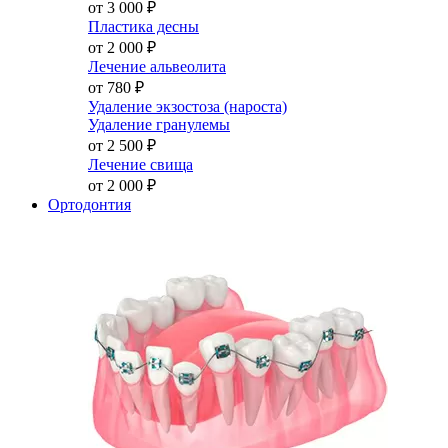
от 3 000
₽
Пластика десны
от 2 000
₽
Лечение альвеолита
от 780
₽
Удаление экзостоза (нароста)
Удаление гранулемы
от 2 500
₽
Лечение свища
от 2 000
₽
Ортодонтия