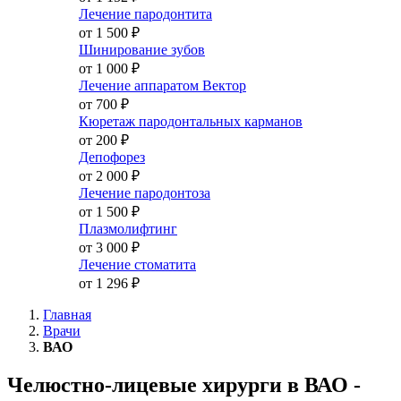
Лечение пародонтита
от 1 500
₽
Шинирование зубов
от 1 000
₽
Лечение аппаратом Вектор
от 700
₽
Кюретаж пародонтальных карманов
от 200
₽
Депофорез
от 2 000
₽
Лечение пародонтоза
от 1 500
₽
Плазмолифтинг
от 3 000
₽
Лечение стоматита
от 1 296
₽
Главная
Врачи
ВАО
Челюстно-лицевые хирурги в ВАО -