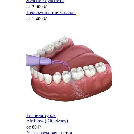
Лечение пульпита
от 3 000
₽
Перелечивание каналов
от 1 400
₽
Гигиена зубов
Air Flow (Эйр Флоу)
от 80
₽
Ультразвуковая чистка