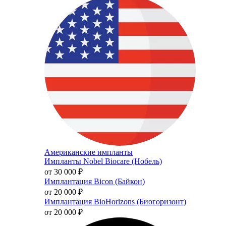
Американские импланты
Импланты Nobel Biocare (Нобель)
от 30 000
₽
Имплантация Bicon (Байкон)
от 20 000
₽
Имплантация BioHorizons (Биогоризонт)
от 20 000
₽