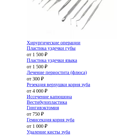
Хирургические операции
Пластика уздечки губы
от 1 500
₽
Пластика уздечки языка
от 1 500
₽
Лечение периостита (флюса)
от 300
₽
Резекция верхушки корня зуба
от 4 000
₽
Иссечение капюшона
Вестибулопластика
Гингивэктомия
от 750
₽
Гемисекция корня зуба
от 1 000
₽
Удаление кисты зуба