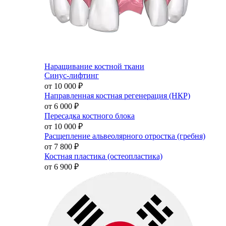
Наращивание костной ткани
Синус-лифтинг
от 10 000
₽
Направленная костная регенерация (НКР)
от 6 000
₽
Пересадка костного блока
от 10 000
₽
Расщепление альвеолярного отростка (гребня)
от 7 800
₽
Костная пластика (остеопластика)
от 6 900
₽