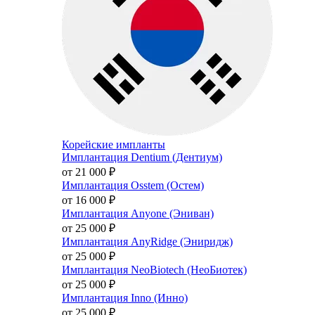
Корейские импланты
Имплантация Dentium (Дентиум)
от 21 000
₽
Имплантация Osstem (Остем)
от 16 000
₽
Имплантация Anyone (Эниван)
от 25 000
₽
Имплантация AnyRidge (Эниридж)
от 25 000
₽
Имплантация NeoBiotech (НеоБиотек)
от 25 000
₽
Имплантация Inno (Инно)
от 25 000
₽