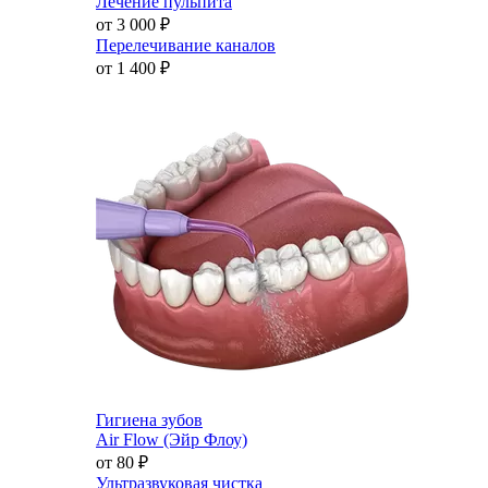
Лечение пульпита
от 3 000
₽
Перелечивание каналов
от 1 400
₽
Гигиена зубов
Air Flow (Эйр Флоу)
от 80
₽
Ультразвуковая чистка