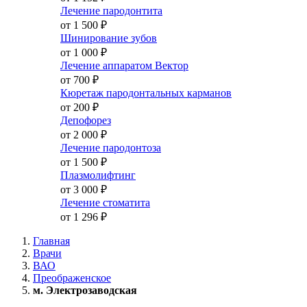
Лечение пародонтита
от 1 500
₽
Шинирование зубов
от 1 000
₽
Лечение аппаратом Вектор
от 700
₽
Кюретаж пародонтальных карманов
от 200
₽
Депофорез
от 2 000
₽
Лечение пародонтоза
от 1 500
₽
Плазмолифтинг
от 3 000
₽
Лечение стоматита
от 1 296
₽
Главная
Врачи
ВАО
Преображенское
м. Электрозаводская