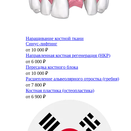
Наращивание костной ткани
Синус-лифтинг
от 10 000
₽
Направленная костная регенерация (НКР)
от 6 000
₽
Пересадка костного блока
от 10 000
₽
Расщепление альвеолярного отростка (гребня)
от 7 800
₽
Костная пластика (остеопластика)
от 6 900
₽