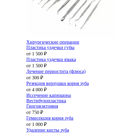
Хирургические операции
Пластика уздечки губы
от 1 500
₽
Пластика уздечки языка
от 1 500
₽
Лечение периостита (флюса)
от 300
₽
Резекция верхушки корня зуба
от 4 000
₽
Иссечение капюшона
Вестибулопластика
Гингивэктомия
от 750
₽
Гемисекция корня зуба
от 1 000
₽
Удаление кисты зуба