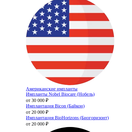
Американские импланты
Импланты Nobel Biocare (Нобель)
от 30 000
₽
Имплантация Bicon (Байкон)
от 20 000
₽
Имплантация BioHorizons (Биогоризонт)
от 20 000
₽