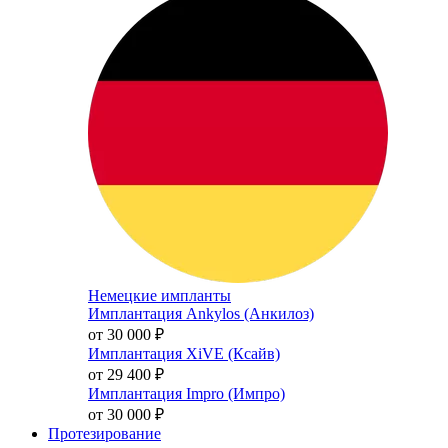
Немецкие импланты
Имплантация Ankylos (Анкилоз)
от 30 000
₽
Имплантация XiVE (Ксайв)
от 29 400
₽
Имплантация Impro (Импро)
от 30 000
₽
Протезирование