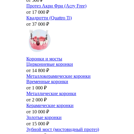
от 500
₽
Протез Акри Фри (Acry Free)
от 17 000
₽
Квадротти (Quattro Ti)
от 37 000
₽
Коронки и мосты
Циркониевые коронки
от 14 800
₽
Металлокерамические коронки
Временные коронки
от 1 000
₽
Металлические коронки
от 2 000
₽
Керамические коронки
от 10 000
₽
Золотые коронки
от 15 000
₽
Зубной мост (мостовидный протез)