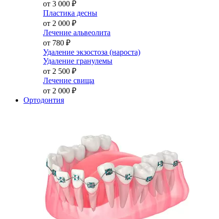
от 3 000
₽
Пластика десны
от 2 000
₽
Лечение альвеолита
от 780
₽
Удаление экзостоза (нароста)
Удаление гранулемы
от 2 500
₽
Лечение свища
от 2 000
₽
Ортодонтия