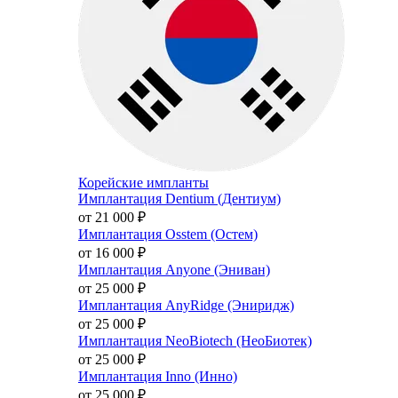
Корейские импланты
Имплантация Dentium (Дентиум)
от 21 000
₽
Имплантация Osstem (Остем)
от 16 000
₽
Имплантация Anyone (Эниван)
от 25 000
₽
Имплантация AnyRidge (Эниридж)
от 25 000
₽
Имплантация NeoBiotech (НеоБиотек)
от 25 000
₽
Имплантация Inno (Инно)
от 25 000
₽