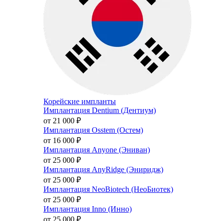
Корейские импланты
Имплантация Dentium (Дентиум)
от 21 000
₽
Имплантация Osstem (Остем)
от 16 000
₽
Имплантация Anyone (Эниван)
от 25 000
₽
Имплантация AnyRidge (Эниридж)
от 25 000
₽
Имплантация NeoBiotech (НеоБиотек)
от 25 000
₽
Имплантация Inno (Инно)
от 25 000
₽