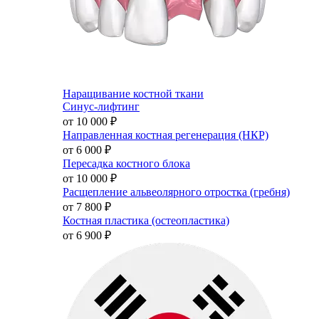
Наращивание костной ткани
Синус-лифтинг
от 10 000
₽
Направленная костная регенерация (НКР)
от 6 000
₽
Пересадка костного блока
от 10 000
₽
Расщепление альвеолярного отростка (гребня)
от 7 800
₽
Костная пластика (остеопластика)
от 6 900
₽