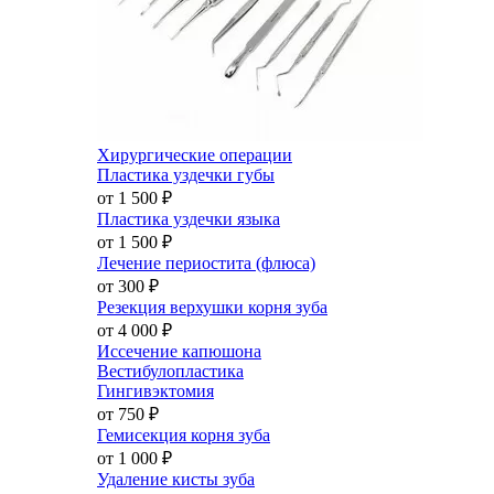
Хирургические операции
Пластика уздечки губы
от 1 500
₽
Пластика уздечки языка
от 1 500
₽
Лечение периостита (флюса)
от 300
₽
Резекция верхушки корня зуба
от 4 000
₽
Иссечение капюшона
Вестибулопластика
Гингивэктомия
от 750
₽
Гемисекция корня зуба
от 1 000
₽
Удаление кисты зуба