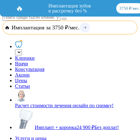
Добавить организацию
Вход
Имплантация зубов
🔥
3750 ₽/мес.
в рассрочку без %
🔥 Имплантация за 3750 ₽/мес.
Клиники
Врачи
Консультация
Акции
Цены
Статьи
Расчет стоимости лечения онлайн по снимку!
Имплант + коронка
24 900 ₽
Без доплат!
Услуги и цены