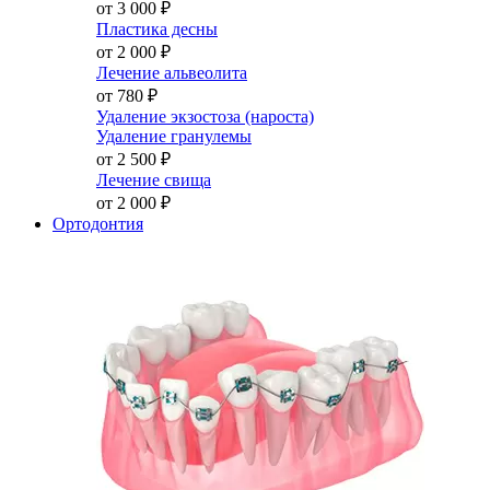
от 3 000
₽
Пластика десны
от 2 000
₽
Лечение альвеолита
от 780
₽
Удаление экзостоза (нароста)
Удаление гранулемы
от 2 500
₽
Лечение свища
от 2 000
₽
Ортодонтия