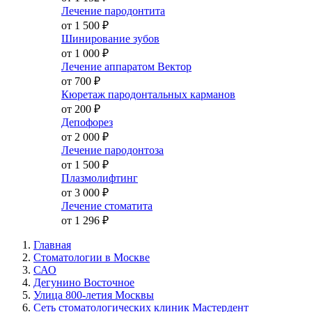
Лечение пародонтита
от 1 500
₽
Шинирование зубов
от 1 000
₽
Лечение аппаратом Вектор
от 700
₽
Кюретаж пародонтальных карманов
от 200
₽
Депофорез
от 2 000
₽
Лечение пародонтоза
от 1 500
₽
Плазмолифтинг
от 3 000
₽
Лечение стоматита
от 1 296
₽
Главная
Стоматологии в Москве
САО
Дегунино Восточное
Улица 800-летия Москвы
Сеть стоматологических клиник Мастердент