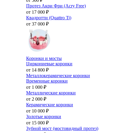
от 500
₽
Протез Акри Фри (Acry Free)
от 17 000
₽
Квадротти (Quattro Ti)
от 37 000
₽
Коронки и мосты
Циркониевые коронки
от 14 800
₽
Металлокерамические коронки
Временные коронки
от 1 000
₽
Металлические коронки
от 2 000
₽
Керамические коронки
от 10 000
₽
Золотые коронки
от 15 000
₽
Зубной мост (мостовидный протез)