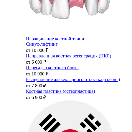
Наращивание костной ткани
Синус-лифтинг
от 10 000
₽
Направленная костная регенерация (НКР)
от 6 000
₽
Пересадка костного блока
от 10 000
₽
Расщепление альвеолярного отростка (гребня)
от 7 800
₽
Костная пластика (остеопластика)
от 6 900
₽