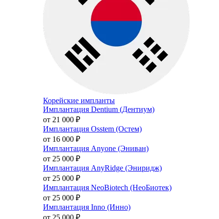
Корейские импланты
Имплантация Dentium (Дентиум)
от 21 000
₽
Имплантация Osstem (Остем)
от 16 000
₽
Имплантация Anyone (Эниван)
от 25 000
₽
Имплантация AnyRidge (Эниридж)
от 25 000
₽
Имплантация NeoBiotech (НеоБиотек)
от 25 000
₽
Имплантация Inno (Инно)
от 25 000
₽