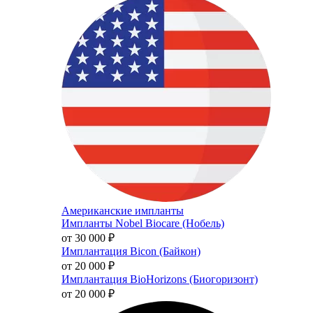
Американские импланты
Импланты Nobel Biocare (Нобель)
от 30 000
₽
Имплантация Bicon (Байкон)
от 20 000
₽
Имплантация BioHorizons (Биогоризонт)
от 20 000
₽