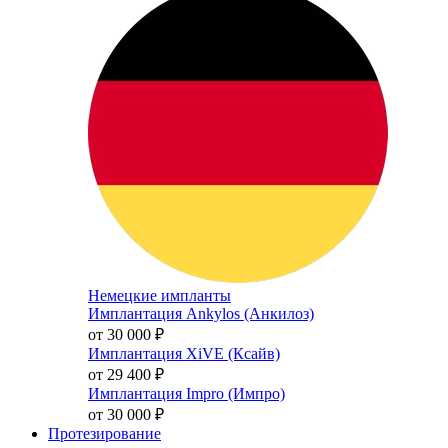
Немецкие импланты
Имплантация Ankylos (Анкилоз)
от 30 000
₽
Имплантация XiVE (Ксайв)
от 29 400
₽
Имплантация Impro (Импро)
от 30 000
₽
Протезирование