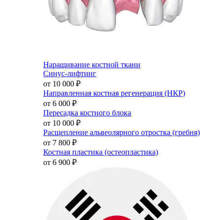
Наращивание костной ткани
Синус-лифтинг
от 10 000
₽
Направленная костная регенерация (НКР)
от 6 000
₽
Пересадка костного блока
от 10 000
₽
Расщепление альвеолярного отростка (гребня)
от 7 800
₽
Костная пластика (остеопластика)
от 6 900
₽