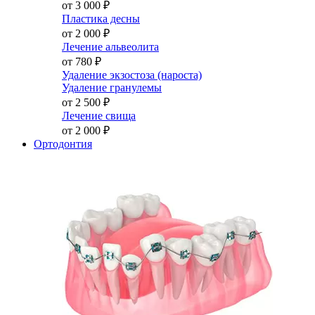
от 3 000
₽
Пластика десны
от 2 000
₽
Лечение альвеолита
от 780
₽
Удаление экзостоза (нароста)
Удаление гранулемы
от 2 500
₽
Лечение свища
от 2 000
₽
Ортодонтия