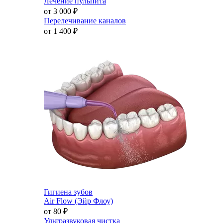
Лечение пульпита
от 3 000
₽
Перелечивание каналов
от 1 400
₽
Гигиена зубов
Air Flow (Эйр Флоу)
от 80
₽
Ультразвуковая чистка