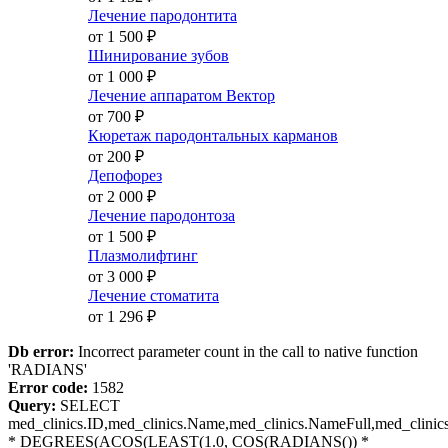
Лечение пародонтита
от 1 500
₽
Шинирование зубов
от 1 000
₽
Лечение аппаратом Вектор
от 700
₽
Кюретаж пародонтальных карманов
от 200
₽
Депофорез
от 2 000
₽
Лечение пародонтоза
от 1 500
₽
Плазмолифтинг
от 3 000
₽
Лечение стоматита
от 1 296
₽
Db error:
Incorrect parameter count in the call to native function
'RADIANS'
Error code:
1582
Query:
SELECT
med_clinics.ID,med_clinics.Name,med_clinics.NameFull,med_clinics
* DEGREES(ACOS(LEAST(1.0, COS(RADIANS()) *