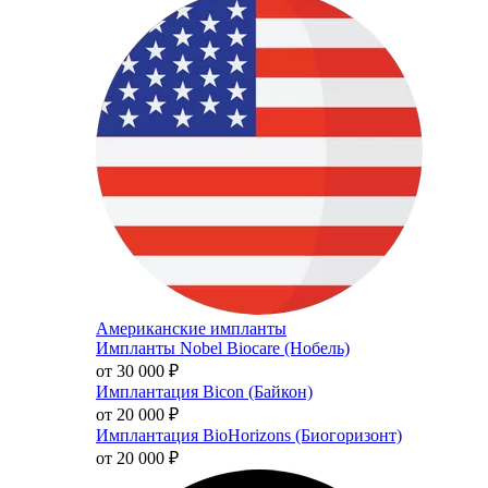
Американские импланты
Импланты Nobel Biocare (Нобель)
от 30 000
₽
Имплантация Bicon (Байкон)
от 20 000
₽
Имплантация BioHorizons (Биогоризонт)
от 20 000
₽