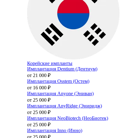
Корейские импланты
Имплантация Dentium (Дентиум)
от 21 000
₽
Имплантация Osstem (Остем)
от 16 000
₽
Имплантация Anyone (Эниван)
от 25 000
₽
Имплантация AnyRidge (Эниридж)
от 25 000
₽
Имплантация NeoBiotech (НеоБиотек)
от 25 000
₽
Имплантация Inno (Инно)
от 25 000
₽