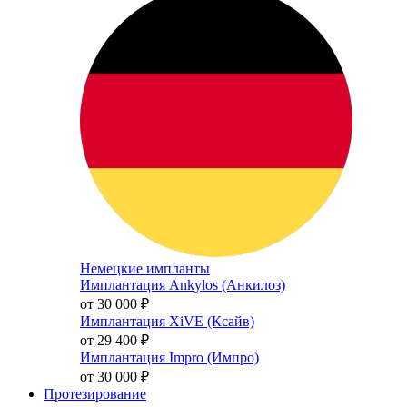
Немецкие импланты
Имплантация Ankylos (Анкилоз)
от 30 000
₽
Имплантация XiVE (Ксайв)
от 29 400
₽
Имплантация Impro (Импро)
от 30 000
₽
Протезирование