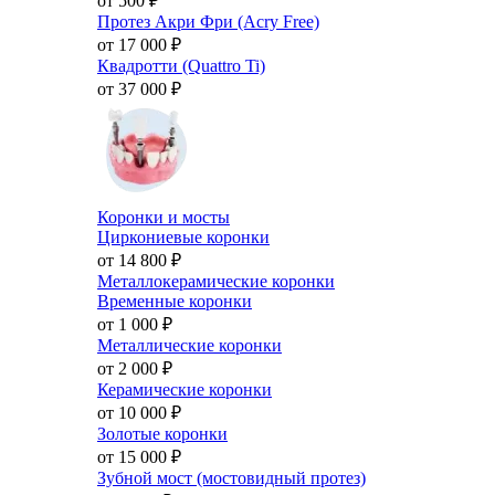
от 500
₽
Протез Акри Фри (Acry Free)
от 17 000
₽
Квадротти (Quattro Ti)
от 37 000
₽
Коронки и мосты
Циркониевые коронки
от 14 800
₽
Металлокерамические коронки
Временные коронки
от 1 000
₽
Металлические коронки
от 2 000
₽
Керамические коронки
от 10 000
₽
Золотые коронки
от 15 000
₽
Зубной мост (мостовидный протез)