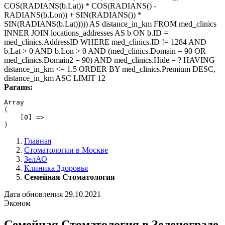
COS(RADIANS(b.Lat)) * COS(RADIANS() -
RADIANS(b.Lon)) + SIN(RADIANS()) *
SIN(RADIANS(b.Lat))))) AS distance_in_km FROM med_clinics
INNER JOIN locations_addresses AS b ON b.ID =
med_clinics.AddressID WHERE med_clinics.ID != 1284 AND
b.Lat > 0 AND b.Lon > 0 AND (med_clinics.Domain = 90 OR
med_clinics.Domain2 = 90) AND med_clinics.Hide = ? HAVING
distance_in_km <= 1.5 ORDER BY med_clinics.Premium DESC,
distance_in_km ASC LIMIT 12
Params:
Array

(

    [0] => 

Главная
Стоматологии в Москве
ЗелАО
Клиника Здоровья
Семейная Стоматология
Дата обновления 29.10.2021
Эконом
Семейная Стоматология в Зеленограде