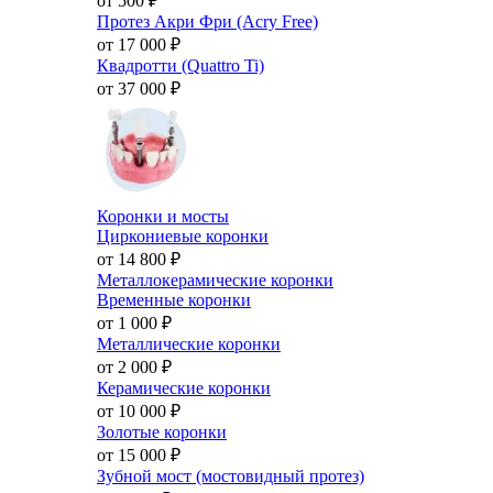
от 500
₽
Протез Акри Фри (Acry Free)
от 17 000
₽
Квадротти (Quattro Ti)
от 37 000
₽
Коронки и мосты
Циркониевые коронки
от 14 800
₽
Металлокерамические коронки
Временные коронки
от 1 000
₽
Металлические коронки
от 2 000
₽
Керамические коронки
от 10 000
₽
Золотые коронки
от 15 000
₽
Зубной мост (мостовидный протез)