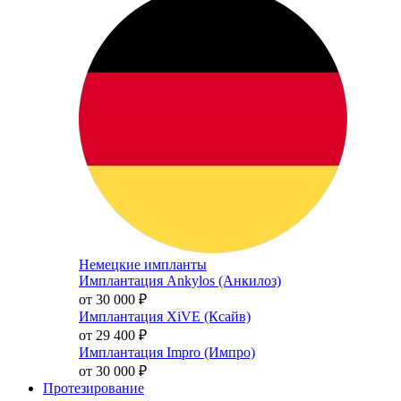
Немецкие импланты
Имплантация Ankylos (Анкилоз)
от 30 000
₽
Имплантация XiVE (Ксайв)
от 29 400
₽
Имплантация Impro (Импро)
от 30 000
₽
Протезирование