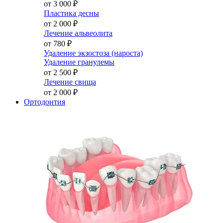
от 3 000
₽
Пластика десны
от 2 000
₽
Лечение альвеолита
от 780
₽
Удаление экзостоза (нароста)
Удаление гранулемы
от 2 500
₽
Лечение свища
от 2 000
₽
Ортодонтия