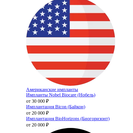
Американские импланты
Импланты Nobel Biocare (Нобель)
от 30 000
₽
Имплантация Bicon (Байкон)
от 20 000
₽
Имплантация BioHorizons (Биогоризонт)
от 20 000
₽