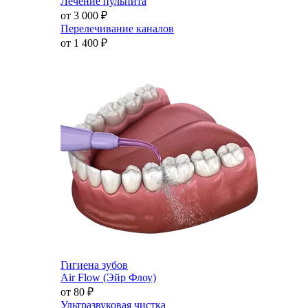
Лечение пульпита
от 3 000
₽
Перелечивание каналов
от 1 400
₽
Гигиена зубов
Air Flow (Эйр Флоу)
от 80
₽
Ультразвуковая чистка