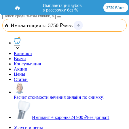
Добавить организацию
Вход
Имплантация зубов
🔥
3750 ₽/мес.
в рассрочку без %
🔥 Имплантация за 3750 ₽/мес.
Клиники
Врачи
Консультация
Акции
Цены
Статьи
Расчет стоимости лечения онлайн по снимку!
Имплант + коронка
24 900 ₽
Без доплат!
Услуги и цены