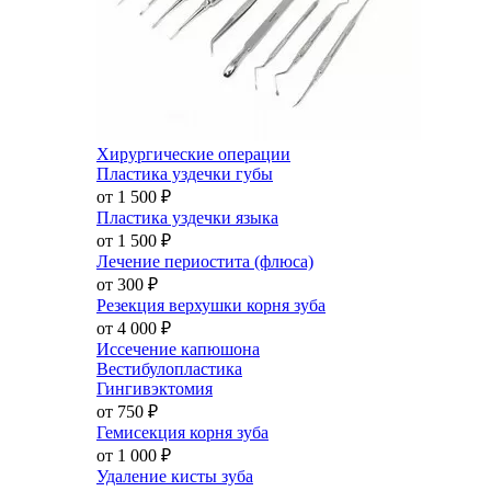
Хирургические операции
Пластика уздечки губы
от 1 500
₽
Пластика уздечки языка
от 1 500
₽
Лечение периостита (флюса)
от 300
₽
Резекция верхушки корня зуба
от 4 000
₽
Иссечение капюшона
Вестибулопластика
Гингивэктомия
от 750
₽
Гемисекция корня зуба
от 1 000
₽
Удаление кисты зуба