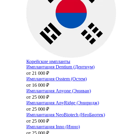
Корейские импланты
Имплантация Dentium (Дентиум)
от 21 000
₽
Имплантация Osstem (Остем)
от 16 000
₽
Имплантация Anyone (Эниван)
от 25 000
₽
Имплантация AnyRidge (Эниридж)
от 25 000
₽
Имплантация NeoBiotech (НеоБиотек)
от 25 000
₽
Имплантация Inno (Инно)
от 25 000
₽