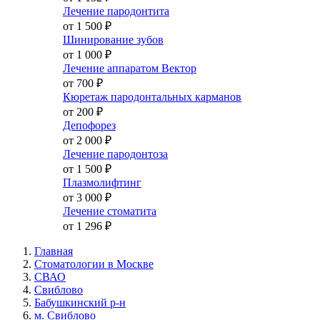
Лечение пародонтита
от 1 500
₽
Шинирование зубов
от 1 000
₽
Лечение аппаратом Вектор
от 700
₽
Кюретаж пародонтальных карманов
от 200
₽
Депофорез
от 2 000
₽
Лечение пародонтоза
от 1 500
₽
Плазмолифтинг
от 3 000
₽
Лечение стоматита
от 1 296
₽
Главная
Стоматологии в Москве
СВАО
Свиблово
Бабушкинский р-н
м. Свиблово