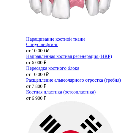
Наращивание костной ткани
Синус-лифтинг
от 10 000
₽
Направленная костная регенерация (НКР)
от 6 000
₽
Пересадка костного блока
от 10 000
₽
Расщепление альвеолярного отростка (гребня)
от 7 800
₽
Костная пластика (остеопластика)
от 6 900
₽