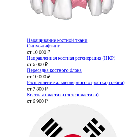
Наращивание костной ткани
Синус-лифтинг
от 10 000
₽
Направленная костная регенерация (НКР)
от 6 000
₽
Пересадка костного блока
от 10 000
₽
Расщепление альвеолярного отростка (гребня)
от 7 800
₽
Костная пластика (остеопластика)
от 6 900
₽