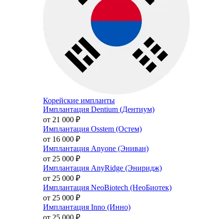
Корейские импланты
Имплантация Dentium (Дентиум)
от 21 000
₽
Имплантация Osstem (Остем)
от 16 000
₽
Имплантация Anyone (Эниван)
от 25 000
₽
Имплантация AnyRidge (Эниридж)
от 25 000
₽
Имплантация NeoBiotech (НеоБиотек)
от 25 000
₽
Имплантация Inno (Инно)
от 25 000
₽