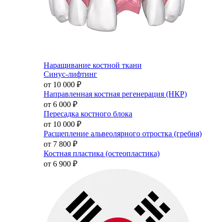
Наращивание костной ткани
Синус-лифтинг
от 10 000
₽
Направленная костная регенерация (НКР)
от 6 000
₽
Пересадка костного блока
от 10 000
₽
Расщепление альвеолярного отростка (гребня)
от 7 800
₽
Костная пластика (остеопластика)
от 6 900
₽