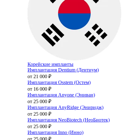
Корейские импланты
Имплантация Dentium (Дентиум)
от 21 000
₽
Имплантация Osstem (Остем)
от 16 000
₽
Имплантация Anyone (Эниван)
от 25 000
₽
Имплантация AnyRidge (Эниридж)
от 25 000
₽
Имплантация NeoBiotech (НеоБиотек)
от 25 000
₽
Имплантация Inno (Инно)
от 25 000
₽