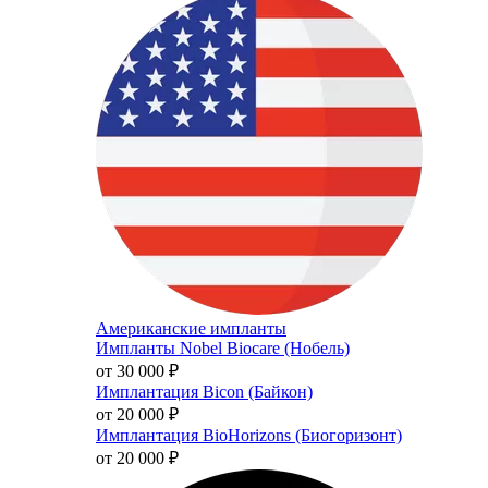
Американские импланты
Импланты Nobel Biocare (Нобель)
от 30 000
₽
Имплантация Bicon (Байкон)
от 20 000
₽
Имплантация BioHorizons (Биогоризонт)
от 20 000
₽