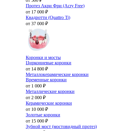
от 500
₽
Протез Акри Фри (Acry Free)
от 17 000
₽
Квадротти (Quattro Ti)
от 37 000
₽
Коронки и мосты
Циркониевые коронки
от 14 800
₽
Металлокерамические коронки
Временные коронки
от 1 000
₽
Металлические коронки
от 2 000
₽
Керамические коронки
от 10 000
₽
Золотые коронки
от 15 000
₽
Зубной мост (мостовидный протез)