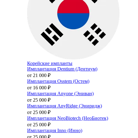
Корейские импланты
Имплантация Dentium (Дентиум)
от 21 000
₽
Имплантация Osstem (Остем)
от 16 000
₽
Имплантация Anyone (Эниван)
от 25 000
₽
Имплантация AnyRidge (Эниридж)
от 25 000
₽
Имплантация NeoBiotech (НеоБиотек)
от 25 000
₽
Имплантация Inno (Инно)
от 25 000
₽