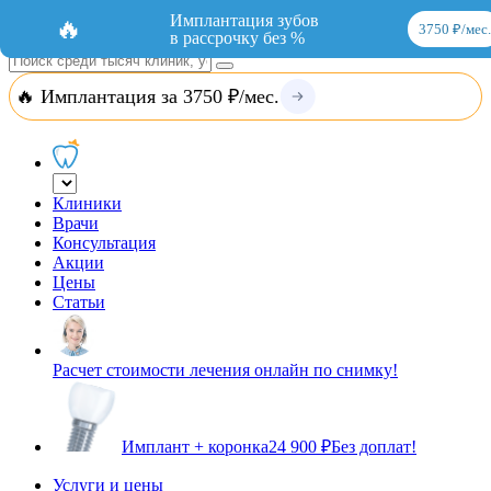
Добавить организацию
Вход
Имплантация зубов
🔥
3750 ₽/мес.
в рассрочку без %
🔥 Имплантация за 3750 ₽/мес.
Клиники
Врачи
Консультация
Акции
Цены
Статьи
Расчет стоимости лечения онлайн по снимку!
Имплант + коронка
24 900 ₽
Без доплат!
Услуги и цены