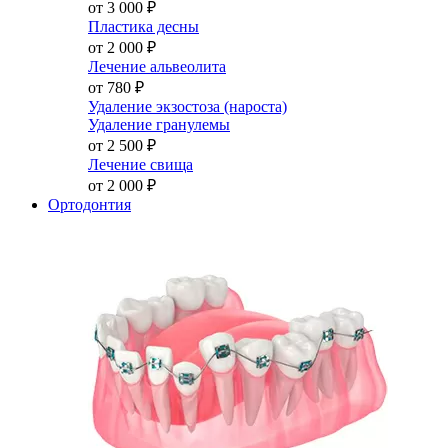
от 3 000
₽
Пластика десны
от 2 000
₽
Лечение альвеолита
от 780
₽
Удаление экзостоза (нароста)
Удаление гранулемы
от 2 500
₽
Лечение свища
от 2 000
₽
Ортодонтия