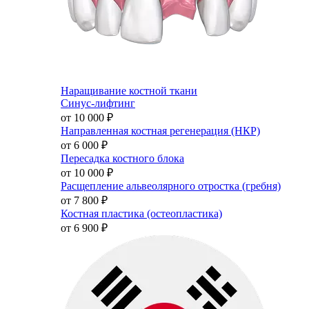
Наращивание костной ткани
Синус-лифтинг
от 10 000
₽
Направленная костная регенерация (НКР)
от 6 000
₽
Пересадка костного блока
от 10 000
₽
Расщепление альвеолярного отростка (гребня)
от 7 800
₽
Костная пластика (остеопластика)
от 6 900
₽