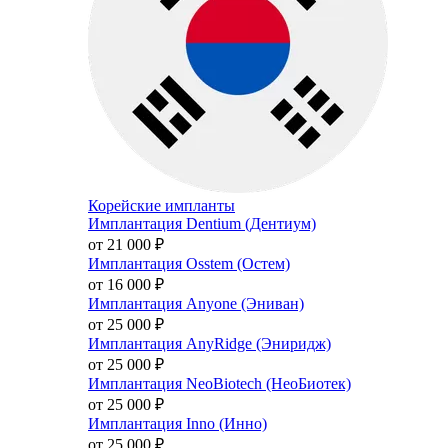
Корейские импланты
Имплантация Dentium (Дентиум)
от 21 000
₽
Имплантация Osstem (Остем)
от 16 000
₽
Имплантация Anyone (Эниван)
от 25 000
₽
Имплантация AnyRidge (Эниридж)
от 25 000
₽
Имплантация NeoBiotech (НеоБиотек)
от 25 000
₽
Имплантация Inno (Инно)
от 25 000
₽