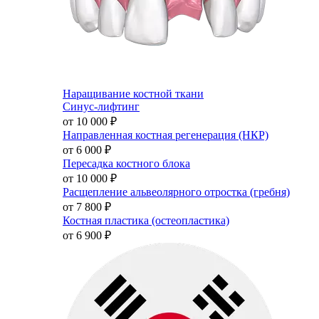
Наращивание костной ткани
Синус-лифтинг
от 10 000
₽
Направленная костная регенерация (НКР)
от 6 000
₽
Пересадка костного блока
от 10 000
₽
Расщепление альвеолярного отростка (гребня)
от 7 800
₽
Костная пластика (остеопластика)
от 6 900
₽