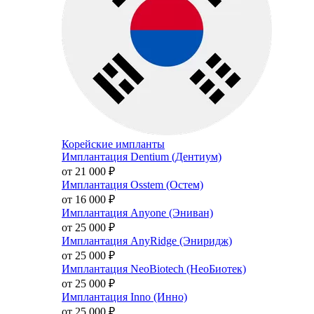
Корейские импланты
Имплантация Dentium (Дентиум)
от 21 000
₽
Имплантация Osstem (Остем)
от 16 000
₽
Имплантация Anyone (Эниван)
от 25 000
₽
Имплантация AnyRidge (Эниридж)
от 25 000
₽
Имплантация NeoBiotech (НеоБиотек)
от 25 000
₽
Имплантация Inno (Инно)
от 25 000
₽