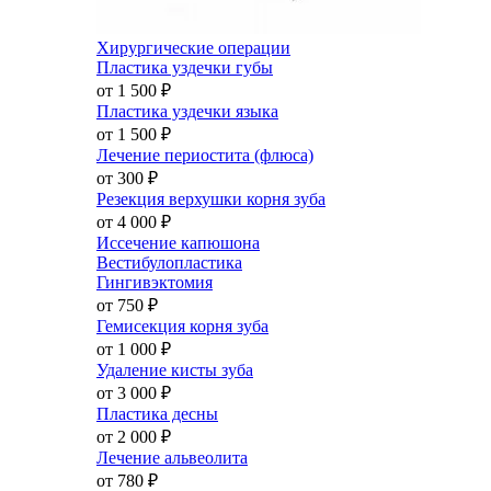
Хирургические операции
Пластика уздечки губы
от 1 500
₽
Пластика уздечки языка
от 1 500
₽
Лечение периостита (флюса)
от 300
₽
Резекция верхушки корня зуба
от 4 000
₽
Иссечение капюшона
Вестибулопластика
Гингивэктомия
от 750
₽
Гемисекция корня зуба
от 1 000
₽
Удаление кисты зуба
от 3 000
₽
Пластика десны
от 2 000
₽
Лечение альвеолита
от 780
₽