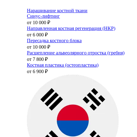
Наращивание костной ткани
Синус-лифтинг
от 10 000
₽
Направленная костная регенерация (НКР)
от 6 000
₽
Пересадка костного блока
от 10 000
₽
Расщепление альвеолярного отростка (гребня)
от 7 800
₽
Костная пластика (остеопластика)
от 6 900
₽