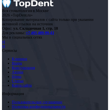
Вся стоматология в Москве
2026 «TopDent.ru»
Копирование материалов с сайта только при указании
активной ссылки на источник
Офис:
ул. Складочная 1, стр. 18
Для рекламы:
+7 495 489-99-43
Мы в социальных сетях
yt
yt
Сервисы
Клиники
Врачи
Консультация
Акции
Цены
Статьи
Карта сайта
Информация
Пользовательское соглашение
Политика конфиденциальности