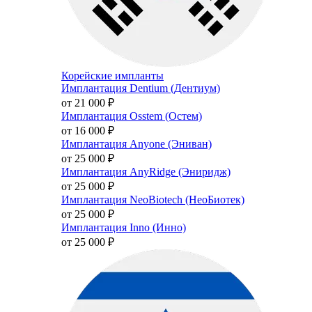
Корейские импланты
Имплантация Dentium (Дентиум)
от 21 000
₽
Имплантация Osstem (Остем)
от 16 000
₽
Имплантация Anyone (Эниван)
от 25 000
₽
Имплантация AnyRidge (Эниридж)
от 25 000
₽
Имплантация NeoBiotech (НеоБиотек)
от 25 000
₽
Имплантация Inno (Инно)
от 25 000
₽