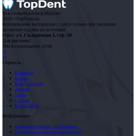
Вся стоматология в Москве
2026 «TopDent.ru»
Копирование материалов с сайта только при указании
активной ссылки на источник
Офис:
ул. Складочная 1, стр. 18
Для рекламы:
Мы в социальных сетях
yt
yt
Сервисы
Клиники
Врачи
Консультация
Акции
Цены
Статьи
Карта сайта
Информация
Пользовательское соглашение
Политика конфиденциальности