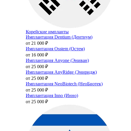
Корейские импланты
Имплантация Dentium (Дентиум)
от 21 000
₽
Имплантация Osstem (Остем)
от 16 000
₽
Имплантация Anyone (Эниван)
от 25 000
₽
Имплантация AnyRidge (Эниридж)
от 25 000
₽
Имплантация NeoBiotech (НеоБиотек)
от 25 000
₽
Имплантация Inno (Инно)
от 25 000
₽