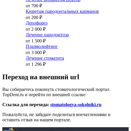
от 700
₽
Кюретаж пародонтальных карманов
от 200
₽
Депофорез
от 2 000
₽
Лечение пародонтоза
от 1 500
₽
Плазмолифтинг
от 3 000
₽
Лечение стоматита
от 1 296
₽
Переход на внешний url
Вы собираетесь покинуть стоматологический портал
TopDent.ru и перейти по внешней ссылке
Ссылка для перехода:
stomatologya-sokolniki.ru
Пожалуйста, не забудьте поделиться впечатлениями и
оставить отзыв на нашем портале.