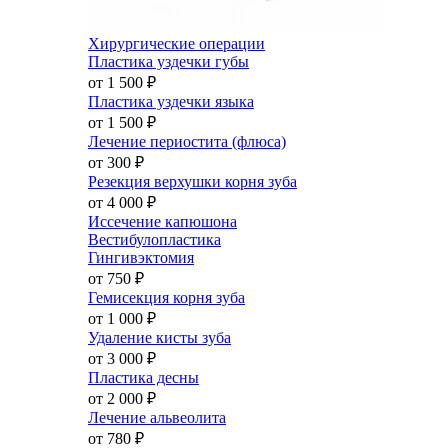
Хирургические операции
Пластика уздечки губы
от 1 500
₽
Пластика уздечки языка
от 1 500
₽
Лечение периостита (флюса)
от 300
₽
Резекция верхушки корня зуба
от 4 000
₽
Иссечение капюшона
Вестибулопластика
Гингивэктомия
от 750
₽
Гемисекция корня зуба
от 1 000
₽
Удаление кисты зуба
от 3 000
₽
Пластика десны
от 2 000
₽
Лечение альвеолита
от 780
₽