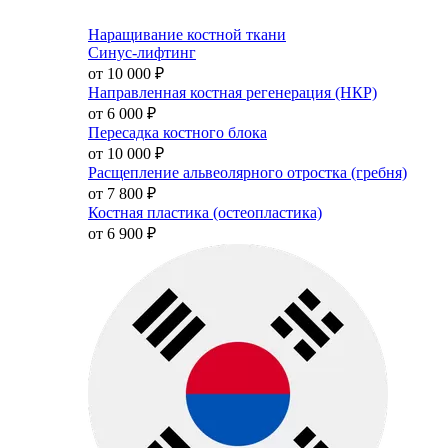
Наращивание костной ткани
Синус-лифтинг
от 10 000
₽
Направленная костная регенерация (НКР)
от 6 000
₽
Пересадка костного блока
от 10 000
₽
Расщепление альвеолярного отростка (гребня)
от 7 800
₽
Костная пластика (остеопластика)
от 6 900
₽