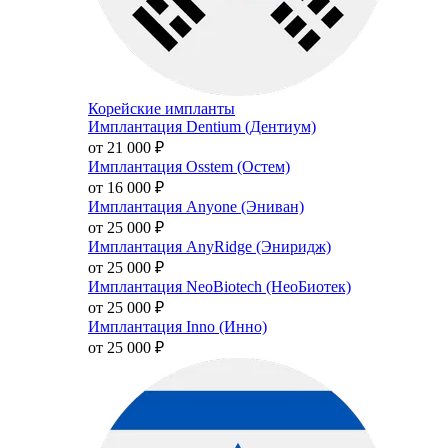
Корейские импланты
Имплантация Dentium (Дентиум)
от 21 000
₽
Имплантация Osstem (Остем)
от 16 000
₽
Имплантация Anyone (Эниван)
от 25 000
₽
Имплантация AnyRidge (Эниридж)
от 25 000
₽
Имплантация NeoBiotech (НеоБиотек)
от 25 000
₽
Имплантация Inno (Инно)
от 25 000
₽