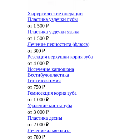
Хирургические операции
Пластика уздечки губы
от 1 500
₽
Пластика уздечки языка
от 1 500
₽
Лечение периостита (флюса)
от 300
₽
Резекция верхушки корня зуба
от 4 000
₽
Иссечение капюшона
Вестибулопластика
Гингивэктомия
от 750
₽
Гемисекция корня зуба
от 1 000
₽
Удаление кисты зуба
от 3 000
₽
Пластика десны
от 2 000
₽
Лечение альвеолита
от 780
₽