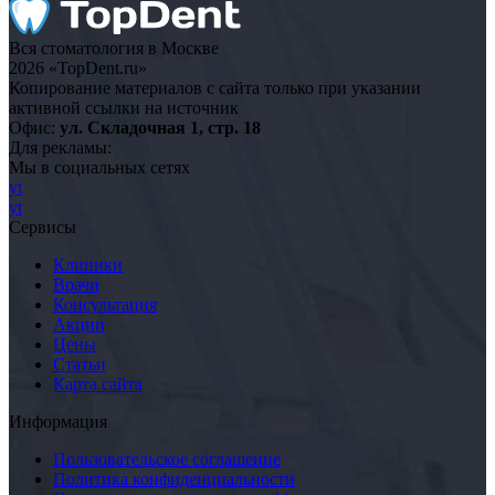
Вся стоматология в Москве
2026 «TopDent.ru»
Копирование материалов с сайта только при указании
активной ссылки на источник
Офис:
ул. Складочная 1, стр. 18
Для рекламы:
Мы в социальных сетях
yt
yt
Сервисы
Клиники
Врачи
Консультация
Акции
Цены
Статьи
Карта сайта
Информация
Пользовательское соглашение
Политика конфиденциальности