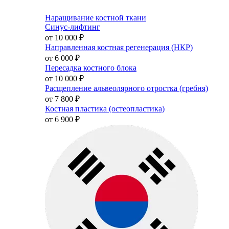
Наращивание костной ткани
Синус-лифтинг
от 10 000
₽
Направленная костная регенерация (НКР)
от 6 000
₽
Пересадка костного блока
от 10 000
₽
Расщепление альвеолярного отростка (гребня)
от 7 800
₽
Костная пластика (остеопластика)
от 6 900
₽