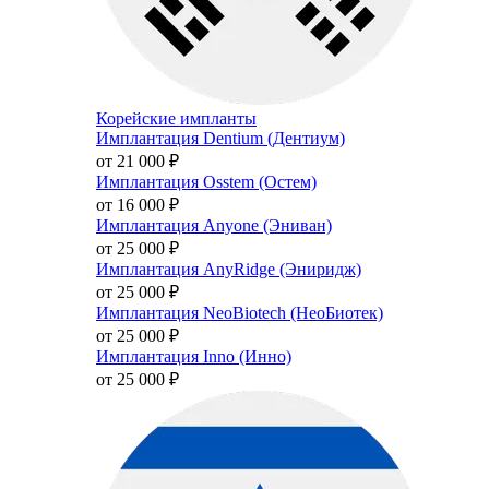
Корейские импланты
Имплантация Dentium (Дентиум)
от 21 000
₽
Имплантация Osstem (Остем)
от 16 000
₽
Имплантация Anyone (Эниван)
от 25 000
₽
Имплантация AnyRidge (Эниридж)
от 25 000
₽
Имплантация NeoBiotech (НеоБиотек)
от 25 000
₽
Имплантация Inno (Инно)
от 25 000
₽