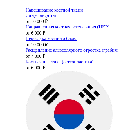
Наращивание костной ткани
Синус-лифтинг
от 10 000
₽
Направленная костная регенерация (НКР)
от 6 000
₽
Пересадка костного блока
от 10 000
₽
Расщепление альвеолярного отростка (гребня)
от 7 800
₽
Костная пластика (остеопластика)
от 6 900
₽