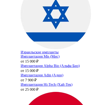
Израильские импланты
Имплантация Mis (Мис)
от 15 000
₽
Имплантация Alpha Bio (Альфа Био)
от 15 000
₽
Имплантация Adin (Адин)
от 7 900
₽
Имплантация Hi-Tech (Хай-Тек)
от 25 000
₽