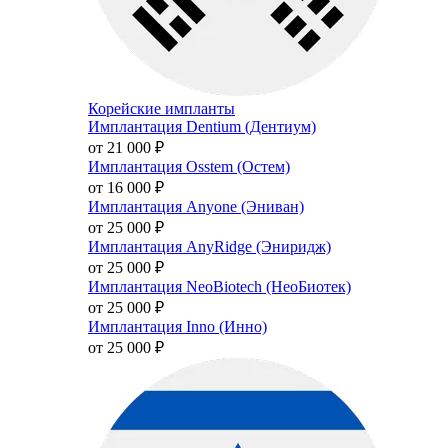
Корейские импланты
Имплантация Dentium (Дентиум)
от 21 000
₽
Имплантация Osstem (Остем)
от 16 000
₽
Имплантация Anyone (Эниван)
от 25 000
₽
Имплантация AnyRidge (Эниридж)
от 25 000
₽
Имплантация NeoBiotech (НеоБиотек)
от 25 000
₽
Имплантация Inno (Инно)
от 25 000
₽