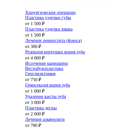
Хирургические операции
Пластика уздечки губы
от 1 500
₽
Пластика уздечки языка
от 1 500
₽
Лечение периостита (флюса)
от 300
₽
Резекция верхушки корня зуба
от 4 000
₽
Иссечение капюшона
Вестибулопластика
Гингивэктомия
от 750
₽
Гемисекция корня зуба
от 1 000
₽
Удаление кисты зуба
от 3 000
₽
Пластика десны
от 2 000
₽
Лечение альвеолита
от 780
₽