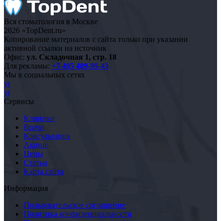
Вся стоматология в Москве
2026 «TopDent.ru»
Копирование материалов с сайта только при указании
активной ссылки на источник
Офис:
ул. Складочная 1, стр. 18
Для рекламы:
+7 495 489-99-43
Мы в социальных сетях
yt
yt
Сервисы
Клиники
Врачи
Консультация
Акции
Цены
Статьи
Карта сайта
Информация
Пользовательское соглашение
Политика конфиденциальности