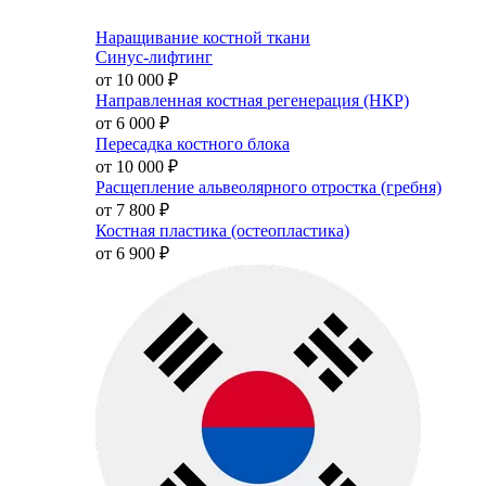
Наращивание костной ткани
Синус-лифтинг
от 10 000
₽
Направленная костная регенерация (НКР)
от 6 000
₽
Пересадка костного блока
от 10 000
₽
Расщепление альвеолярного отростка (гребня)
от 7 800
₽
Костная пластика (остеопластика)
от 6 900
₽