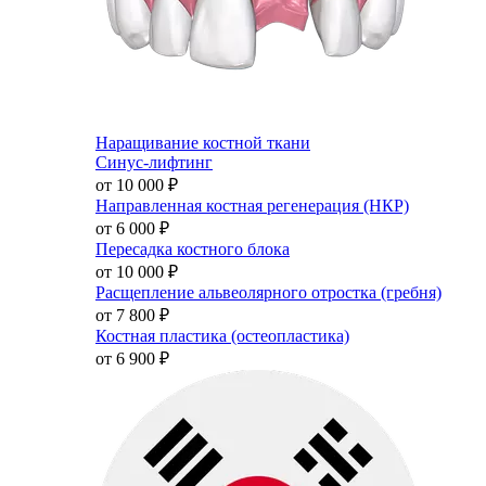
Наращивание костной ткани
Синус-лифтинг
от 10 000
₽
Направленная костная регенерация (НКР)
от 6 000
₽
Пересадка костного блока
от 10 000
₽
Расщепление альвеолярного отростка (гребня)
от 7 800
₽
Костная пластика (остеопластика)
от 6 900
₽