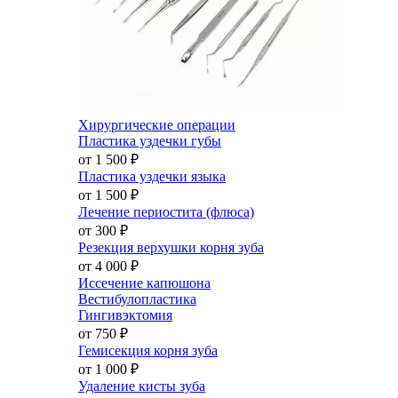
Хирургические операции
Пластика уздечки губы
от 1 500
₽
Пластика уздечки языка
от 1 500
₽
Лечение периостита (флюса)
от 300
₽
Резекция верхушки корня зуба
от 4 000
₽
Иссечение капюшона
Вестибулопластика
Гингивэктомия
от 750
₽
Гемисекция корня зуба
от 1 000
₽
Удаление кисты зуба