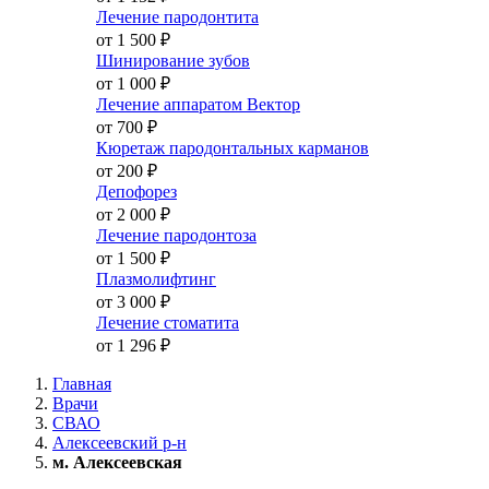
Лечение пародонтита
от 1 500
₽
Шинирование зубов
от 1 000
₽
Лечение аппаратом Вектор
от 700
₽
Кюретаж пародонтальных карманов
от 200
₽
Депофорез
от 2 000
₽
Лечение пародонтоза
от 1 500
₽
Плазмолифтинг
от 3 000
₽
Лечение стоматита
от 1 296
₽
Главная
Врачи
СВАО
Алексеевский р-н
м. Алексеевская