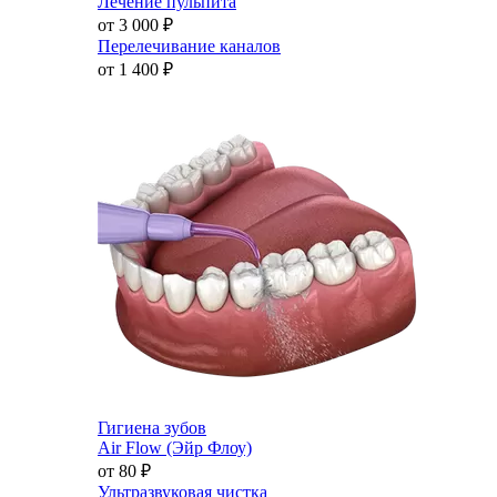
Лечение пульпита
от 3 000
₽
Перелечивание каналов
от 1 400
₽
Гигиена зубов
Air Flow (Эйр Флоу)
от 80
₽
Ультразвуковая чистка