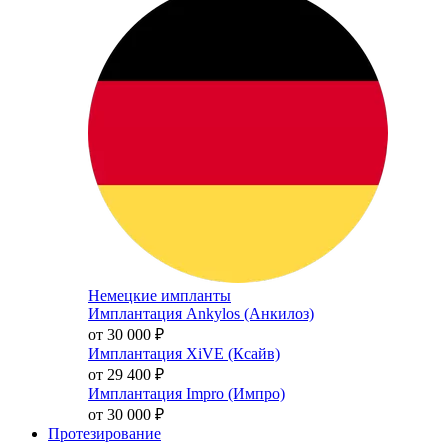
Немецкие импланты
Имплантация Ankylos (Анкилоз)
от 30 000
₽
Имплантация XiVE (Ксайв)
от 29 400
₽
Имплантация Impro (Импро)
от 30 000
₽
Протезирование