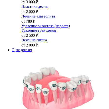
от 3 000
₽
Пластика десны
от 2 000
₽
Лечение альвеолита
от 780
₽
Удаление экзостоза (нароста)
Удаление гранулемы
от 2 500
₽
Лечение свища
от 2 000
₽
Ортодонтия