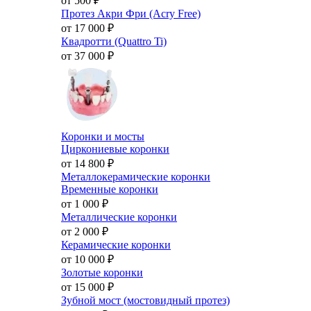
от 500
₽
Протез Акри Фри (Acry Free)
от 17 000
₽
Квадротти (Quattro Ti)
от 37 000
₽
Коронки и мосты
Циркониевые коронки
от 14 800
₽
Металлокерамические коронки
Временные коронки
от 1 000
₽
Металлические коронки
от 2 000
₽
Керамические коронки
от 10 000
₽
Золотые коронки
от 15 000
₽
Зубной мост (мостовидный протез)