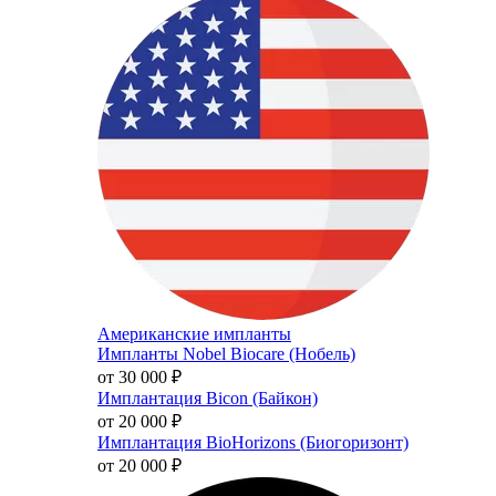
Американские импланты
Импланты Nobel Biocare (Нобель)
от 30 000
₽
Имплантация Bicon (Байкон)
от 20 000
₽
Имплантация BioHorizons (Биогоризонт)
от 20 000
₽