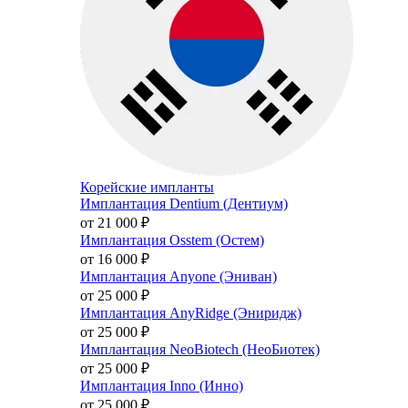
Корейские импланты
Имплантация Dentium (Дентиум)
от 21 000
₽
Имплантация Osstem (Остем)
от 16 000
₽
Имплантация Anyone (Эниван)
от 25 000
₽
Имплантация AnyRidge (Эниридж)
от 25 000
₽
Имплантация NeoBiotech (НеоБиотек)
от 25 000
₽
Имплантация Inno (Инно)
от 25 000
₽