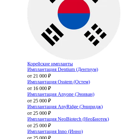
Корейские импланты
Имплантация Dentium (Дентиум)
от 21 000
₽
Имплантация Osstem (Остем)
от 16 000
₽
Имплантация Anyone (Эниван)
от 25 000
₽
Имплантация AnyRidge (Эниридж)
от 25 000
₽
Имплантация NeoBiotech (НеоБиотек)
от 25 000
₽
Имплантация Inno (Инно)
от 25 000
₽