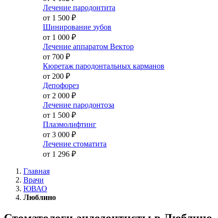
Лечение пародонтита
от 1 500
₽
Шинирование зубов
от 1 000
₽
Лечение аппаратом Вектор
от 700
₽
Кюретаж пародонтальных карманов
от 200
₽
Депофорез
от 2 000
₽
Лечение пародонтоза
от 1 500
₽
Плазмолифтинг
от 3 000
₽
Лечение стоматита
от 1 296
₽
Главная
Врачи
ЮВАО
Люблино
Стоматологи-эндодонтисты в Люблино