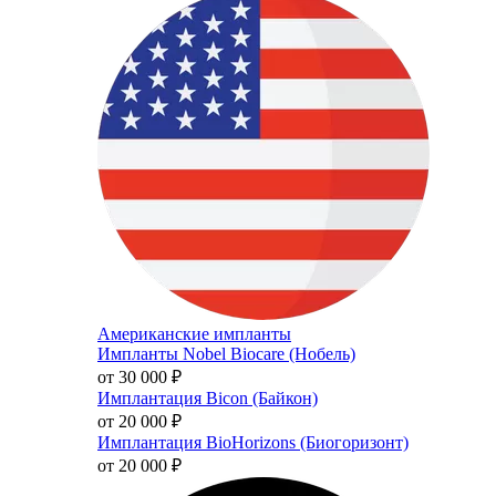
Американские импланты
Импланты Nobel Biocare (Нобель)
от 30 000
₽
Имплантация Bicon (Байкон)
от 20 000
₽
Имплантация BioHorizons (Биогоризонт)
от 20 000
₽