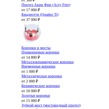
от 500
₽
Протез Акри Фри (Acry Free)
от 17 000
₽
Квадротти (Quattro Ti)
от 37 000
₽
Коронки и мосты
Циркониевые коронки
от 14 800
₽
Металлокерамические коронки
Временные коронки
от 1 000
₽
Металлические коронки
от 2 000
₽
Керамические коронки
от 10 000
₽
Золотые коронки
от 15 000
₽
Зубной мост (мостовидный протез)