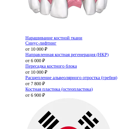
Наращивание костной ткани
Синус-лифтинг
от 10 000
₽
Направленная костная регенерация (НКР)
от 6 000
₽
Пересадка костного блока
от 10 000
₽
Расщепление альвеолярного отростка (гребня)
от 7 800
₽
Костная пластика (остеопластика)
от 6 900
₽