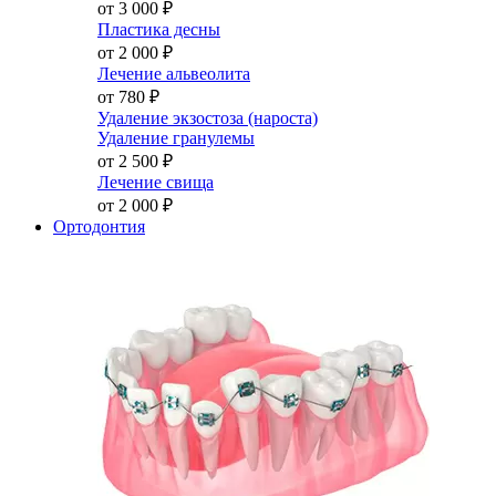
от 3 000
₽
Пластика десны
от 2 000
₽
Лечение альвеолита
от 780
₽
Удаление экзостоза (нароста)
Удаление гранулемы
от 2 500
₽
Лечение свища
от 2 000
₽
Ортодонтия