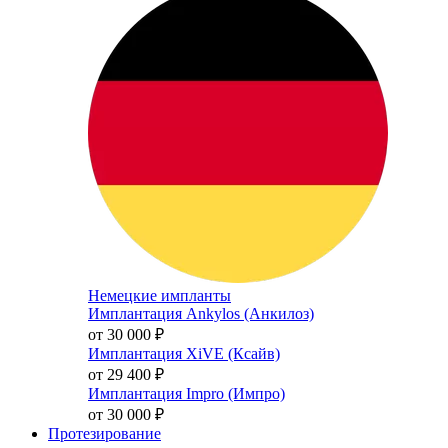
Немецкие импланты
Имплантация Ankylos (Анкилоз)
от 30 000
₽
Имплантация XiVE (Ксайв)
от 29 400
₽
Имплантация Impro (Импро)
от 30 000
₽
Протезирование