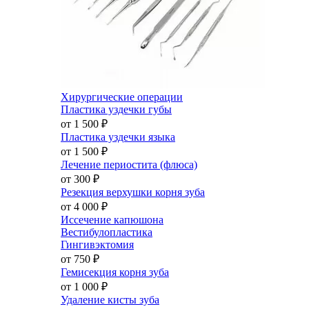
Хирургические операции
Пластика уздечки губы
от 1 500
₽
Пластика уздечки языка
от 1 500
₽
Лечение периостита (флюса)
от 300
₽
Резекция верхушки корня зуба
от 4 000
₽
Иссечение капюшона
Вестибулопластика
Гингивэктомия
от 750
₽
Гемисекция корня зуба
от 1 000
₽
Удаление кисты зуба