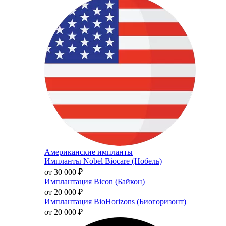
Американские импланты
Импланты Nobel Biocare (Нобель)
от 30 000
₽
Имплантация Bicon (Байкон)
от 20 000
₽
Имплантация BioHorizons (Биогоризонт)
от 20 000
₽