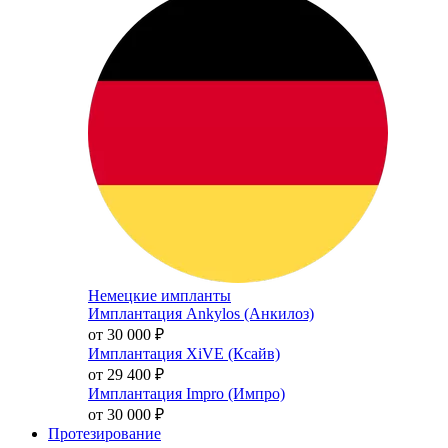
Немецкие импланты
Имплантация Ankylos (Анкилоз)
от 30 000
₽
Имплантация XiVE (Ксайв)
от 29 400
₽
Имплантация Impro (Импро)
от 30 000
₽
Протезирование