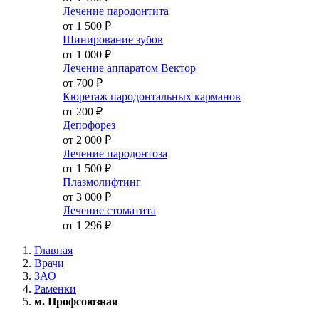
Лечение пародонтита
от 1 500
₽
Шинирование зубов
от 1 000
₽
Лечение аппаратом Вектор
от 700
₽
Кюретаж пародонтальных карманов
от 200
₽
Депофорез
от 2 000
₽
Лечение пародонтоза
от 1 500
₽
Плазмолифтинг
от 3 000
₽
Лечение стоматита
от 1 296
₽
Главная
Врачи
ЗАО
Раменки
м. Профсоюзная