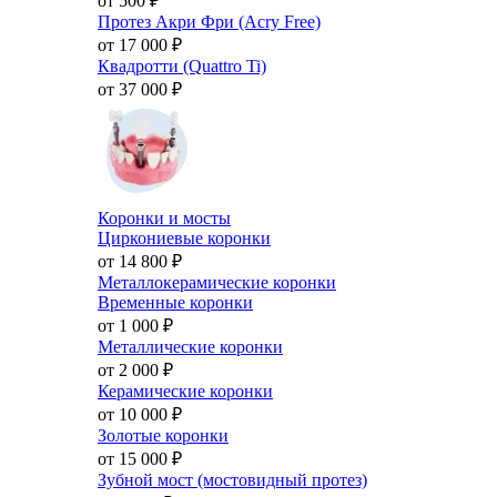
от 500
₽
Протез Акри Фри (Acry Free)
от 17 000
₽
Квадротти (Quattro Ti)
от 37 000
₽
Коронки и мосты
Циркониевые коронки
от 14 800
₽
Металлокерамические коронки
Временные коронки
от 1 000
₽
Металлические коронки
от 2 000
₽
Керамические коронки
от 10 000
₽
Золотые коронки
от 15 000
₽
Зубной мост (мостовидный протез)