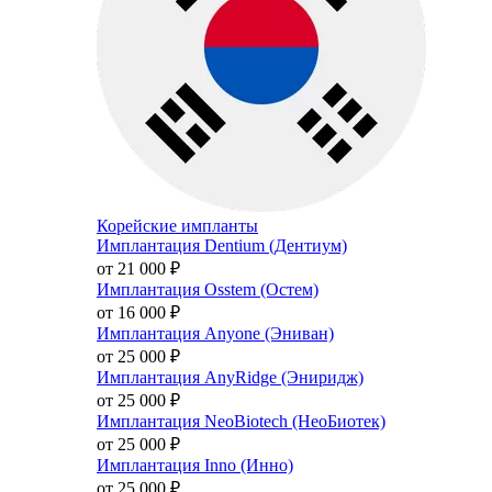
Корейские импланты
Имплантация Dentium (Дентиум)
от 21 000
₽
Имплантация Osstem (Остем)
от 16 000
₽
Имплантация Anyone (Эниван)
от 25 000
₽
Имплантация AnyRidge (Эниридж)
от 25 000
₽
Имплантация NeoBiotech (НеоБиотек)
от 25 000
₽
Имплантация Inno (Инно)
от 25 000
₽