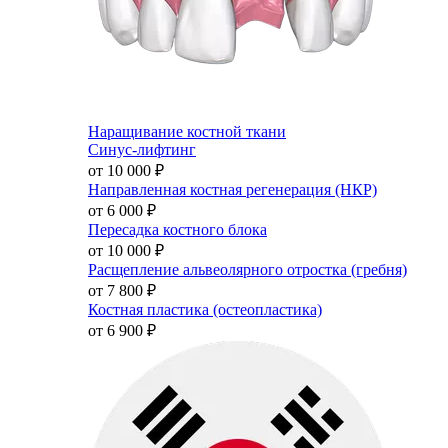
Наращивание костной ткани
Синус-лифтинг
от 10 000
₽
Направленная костная регенерация (НКР)
от 6 000
₽
Пересадка костного блока
от 10 000
₽
Расщепление альвеолярного отростка (гребня)
от 7 800
₽
Костная пластика (остеопластика)
от 6 900
₽