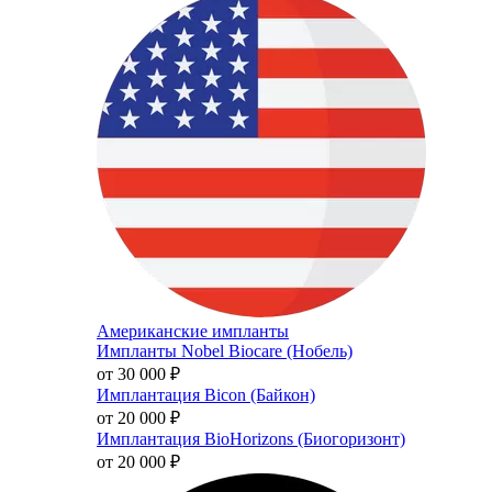
Американские импланты
Импланты Nobel Biocare (Нобель)
от 30 000
₽
Имплантация Bicon (Байкон)
от 20 000
₽
Имплантация BioHorizons (Биогоризонт)
от 20 000
₽