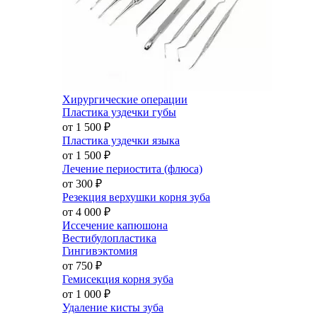
Хирургические операции
Пластика уздечки губы
от 1 500
₽
Пластика уздечки языка
от 1 500
₽
Лечение периостита (флюса)
от 300
₽
Резекция верхушки корня зуба
от 4 000
₽
Иссечение капюшона
Вестибулопластика
Гингивэктомия
от 750
₽
Гемисекция корня зуба
от 1 000
₽
Удаление кисты зуба