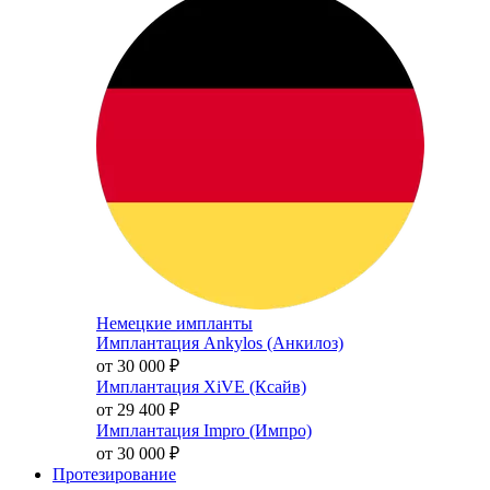
Немецкие импланты
Имплантация Ankylos (Анкилоз)
от 30 000
₽
Имплантация XiVE (Ксайв)
от 29 400
₽
Имплантация Impro (Импро)
от 30 000
₽
Протезирование