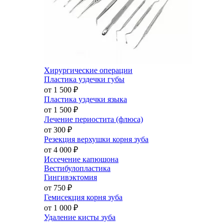
Хирургические операции
Пластика уздечки губы
от 1 500
₽
Пластика уздечки языка
от 1 500
₽
Лечение периостита (флюса)
от 300
₽
Резекция верхушки корня зуба
от 4 000
₽
Иссечение капюшона
Вестибулопластика
Гингивэктомия
от 750
₽
Гемисекция корня зуба
от 1 000
₽
Удаление кисты зуба