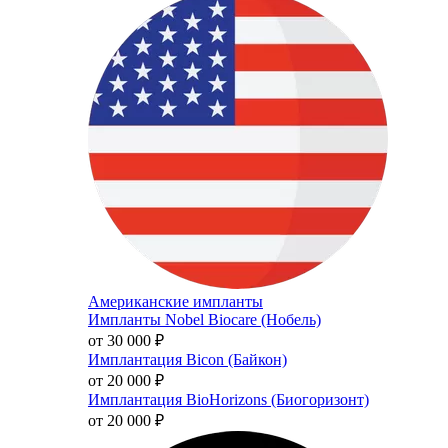
Американские импланты
Импланты Nobel Biocare (Нобель)
от 30 000
₽
Имплантация Bicon (Байкон)
от 20 000
₽
Имплантация BioHorizons (Биогоризонт)
от 20 000
₽