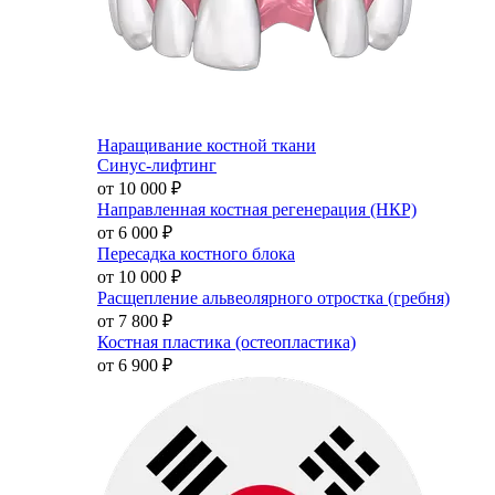
Наращивание костной ткани
Синус-лифтинг
от 10 000
₽
Направленная костная регенерация (НКР)
от 6 000
₽
Пересадка костного блока
от 10 000
₽
Расщепление альвеолярного отростка (гребня)
от 7 800
₽
Костная пластика (остеопластика)
от 6 900
₽