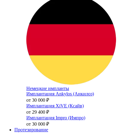
Немецкие импланты
Имплантация Ankylos (Анкилоз)
от 30 000
₽
Имплантация XiVE (Ксайв)
от 29 400
₽
Имплантация Impro (Импро)
от 30 000
₽
Протезирование