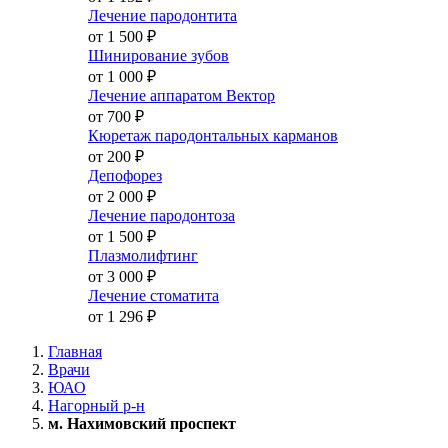
Лечение пародонтита
от 1 500
₽
Шинирование зубов
от 1 000
₽
Лечение аппаратом Вектор
от 700
₽
Кюретаж пародонтальных карманов
от 200
₽
Депофорез
от 2 000
₽
Лечение пародонтоза
от 1 500
₽
Плазмолифтинг
от 3 000
₽
Лечение стоматита
от 1 296
₽
Главная
Врачи
ЮАО
Нагорный р-н
м. Нахимовский проспект