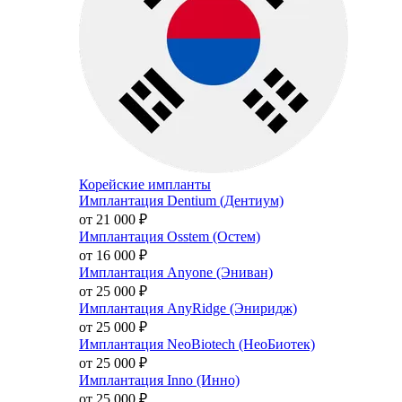
Корейские импланты
Имплантация Dentium (Дентиум)
от 21 000
₽
Имплантация Osstem (Остем)
от 16 000
₽
Имплантация Anyone (Эниван)
от 25 000
₽
Имплантация AnyRidge (Эниридж)
от 25 000
₽
Имплантация NeoBiotech (НеоБиотек)
от 25 000
₽
Имплантация Inno (Инно)
от 25 000
₽