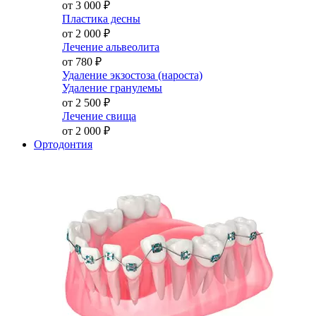
от 3 000
₽
Пластика десны
от 2 000
₽
Лечение альвеолита
от 780
₽
Удаление экзостоза (нароста)
Удаление гранулемы
от 2 500
₽
Лечение свища
от 2 000
₽
Ортодонтия