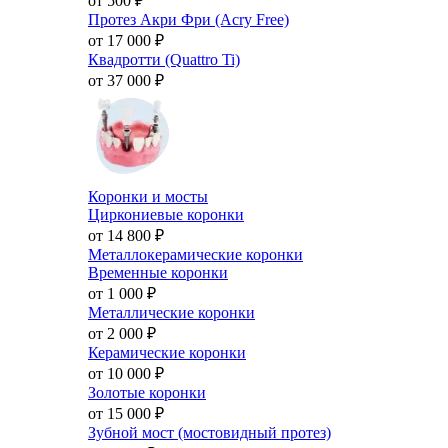
от 500
₽
Протез Акри Фри (Acry Free)
от 17 000
₽
Квадротти (Quattro Ti)
от 37 000
₽
Коронки и мосты
Циркониевые коронки
от 14 800
₽
Металлокерамические коронки
Временные коронки
от 1 000
₽
Металлические коронки
от 2 000
₽
Керамические коронки
от 10 000
₽
Золотые коронки
от 15 000
₽
Зубной мост (мостовидный протез)