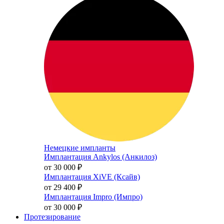
Немецкие импланты
Имплантация Ankylos (Анкилоз)
от 30 000
₽
Имплантация XiVE (Ксайв)
от 29 400
₽
Имплантация Impro (Импро)
от 30 000
₽
Протезирование