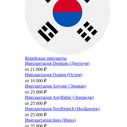
Корейские импланты
Имплантация Dentium (Дентиум)
от 21 000
₽
Имплантация Osstem (Остем)
от 16 000
₽
Имплантация Anyone (Эниван)
от 25 000
₽
Имплантация AnyRidge (Эниридж)
от 25 000
₽
Имплантация NeoBiotech (НеоБиотек)
от 25 000
₽
Имплантация Inno (Инно)
от 25 000
₽