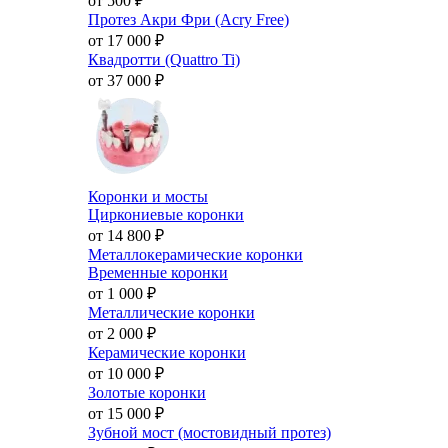
от 500
₽
Протез Акри Фри (Acry Free)
от 17 000
₽
Квадротти (Quattro Ti)
от 37 000
₽
Коронки и мосты
Циркониевые коронки
от 14 800
₽
Металлокерамические коронки
Временные коронки
от 1 000
₽
Металлические коронки
от 2 000
₽
Керамические коронки
от 10 000
₽
Золотые коронки
от 15 000
₽
Зубной мост (мостовидный протез)