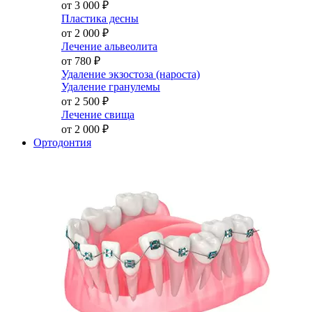
от 3 000
₽
Пластика десны
от 2 000
₽
Лечение альвеолита
от 780
₽
Удаление экзостоза (нароста)
Удаление гранулемы
от 2 500
₽
Лечение свища
от 2 000
₽
Ортодонтия