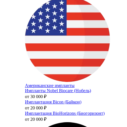
Американские импланты
Импланты Nobel Biocare (Нобель)
от 30 000
₽
Имплантация Bicon (Байкон)
от 20 000
₽
Имплантация BioHorizons (Биогоризонт)
от 20 000
₽