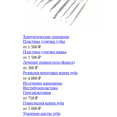
Хирургические операции
Пластика уздечки губы
от 1 500
₽
Пластика уздечки языка
от 1 500
₽
Лечение периостита (флюса)
от 300
₽
Резекция верхушки корня зуба
от 4 000
₽
Иссечение капюшона
Вестибулопластика
Гингивэктомия
от 750
₽
Гемисекция корня зуба
от 1 000
₽
Удаление кисты зуба