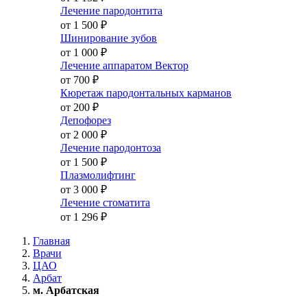
Лечение пародонтита
от 1 500
₽
Шинирование зубов
от 1 000
₽
Лечение аппаратом Вектор
от 700
₽
Кюретаж пародонтальных карманов
от 200
₽
Депофорез
от 2 000
₽
Лечение пародонтоза
от 1 500
₽
Плазмолифтинг
от 3 000
₽
Лечение стоматита
от 1 296
₽
Главная
Врачи
ЦАО
Арбат
м. Арбатская