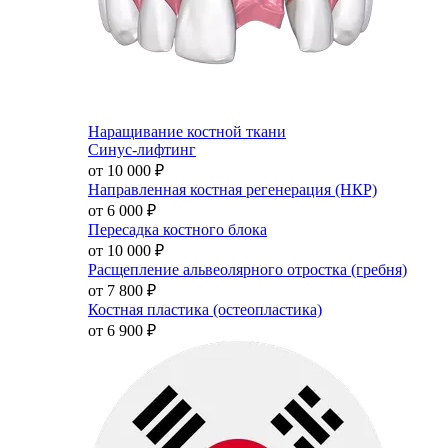
Наращивание костной ткани
Синус-лифтинг
от 10 000
₽
Направленная костная регенерация (НКР)
от 6 000
₽
Пересадка костного блока
от 10 000
₽
Расщепление альвеолярного отростка (гребня)
от 7 800
₽
Костная пластика (остеопластика)
от 6 900
₽