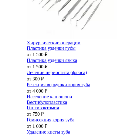
Хирургические операции
Пластика уздечки губы
от 1 500
₽
Пластика уздечки языка
от 1 500
₽
Лечение периостита (флюса)
от 300
₽
Резекция верхушки корня зуба
от 4 000
₽
Иссечение капюшона
Вестибулопластика
Гингивэктомия
от 750
₽
Гемисекция корня зуба
от 1 000
₽
Удаление кисты зуба