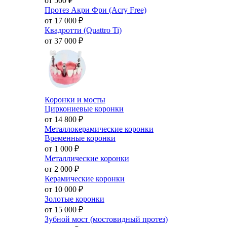
от 500
₽
Протез Акри Фри (Acry Free)
от 17 000
₽
Квадротти (Quattro Ti)
от 37 000
₽
Коронки и мосты
Циркониевые коронки
от 14 800
₽
Металлокерамические коронки
Временные коронки
от 1 000
₽
Металлические коронки
от 2 000
₽
Керамические коронки
от 10 000
₽
Золотые коронки
от 15 000
₽
Зубной мост (мостовидный протез)