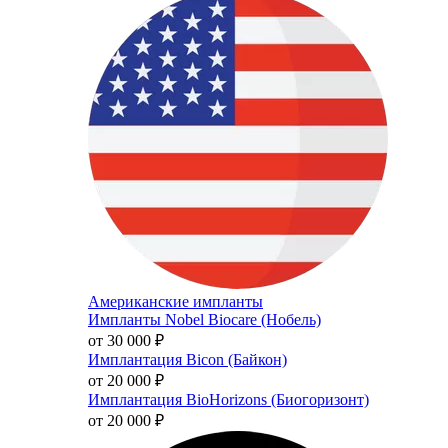
Американские импланты
Импланты Nobel Biocare (Нобель)
от 30 000
₽
Имплантация Bicon (Байкон)
от 20 000
₽
Имплантация BioHorizons (Биогоризонт)
от 20 000
₽