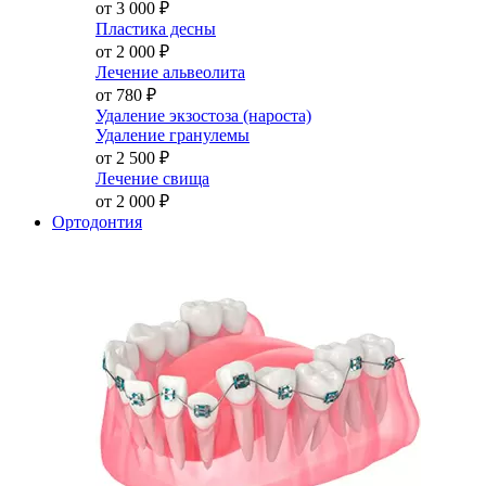
от 3 000
₽
Пластика десны
от 2 000
₽
Лечение альвеолита
от 780
₽
Удаление экзостоза (нароста)
Удаление гранулемы
от 2 500
₽
Лечение свища
от 2 000
₽
Ортодонтия