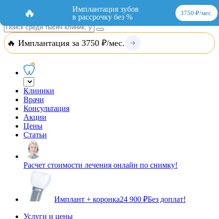
Добавить организацию
Вход
Имплантация зубов
🔥
3750 ₽/мес.
в рассрочку без %
🔥 Имплантация за 3750 ₽/мес.
Клиники
Врачи
Консультация
Акции
Цены
Статьи
Расчет стоимости лечения онлайн по снимку!
Имплант + коронка
24 900 ₽
Без доплат!
Услуги и цены