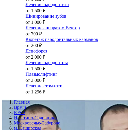
Лечение пародонтита
от 1 500
₽
Шинирование зубов
от 1 000
₽
Лечение аппаратом Вектор
от 700
₽
Кюретаж пародонтальных карманов
от 200
₽
Депофорез
от 2 000
₽
Лечение пародонтоза
от 1 500
₽
Плазмолифтинг
от 3 000
₽
Лечение стоматита
от 1 296
₽
Главная
Врачи
ЮАО
Нагатино-Садовники
Москворечье-Сабурово
м. Каширская