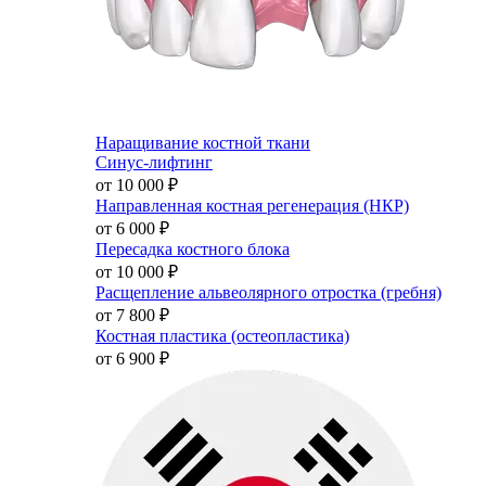
Наращивание костной ткани
Синус-лифтинг
от 10 000
₽
Направленная костная регенерация (НКР)
от 6 000
₽
Пересадка костного блока
от 10 000
₽
Расщепление альвеолярного отростка (гребня)
от 7 800
₽
Костная пластика (остеопластика)
от 6 900
₽