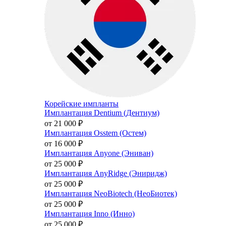
Корейские импланты
Имплантация Dentium (Дентиум)
от 21 000
₽
Имплантация Osstem (Остем)
от 16 000
₽
Имплантация Anyone (Эниван)
от 25 000
₽
Имплантация AnyRidge (Эниридж)
от 25 000
₽
Имплантация NeoBiotech (НеоБиотек)
от 25 000
₽
Имплантация Inno (Инно)
от 25 000
₽