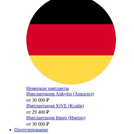
Немецкие импланты
Имплантация Ankylos (Анкилоз)
от 30 000
₽
Имплантация XiVE (Ксайв)
от 29 400
₽
Имплантация Impro (Импро)
от 30 000
₽
Протезирование