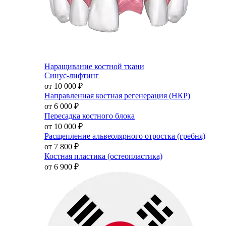
Наращивание костной ткани
Синус-лифтинг
от 10 000
₽
Направленная костная регенерация (НКР)
от 6 000
₽
Пересадка костного блока
от 10 000
₽
Расщепление альвеолярного отростка (гребня)
от 7 800
₽
Костная пластика (остеопластика)
от 6 900
₽