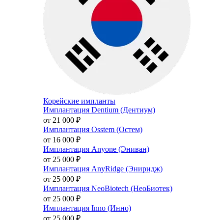
Корейские импланты
Имплантация Dentium (Дентиум)
от 21 000
₽
Имплантация Osstem (Остем)
от 16 000
₽
Имплантация Anyone (Эниван)
от 25 000
₽
Имплантация AnyRidge (Эниридж)
от 25 000
₽
Имплантация NeoBiotech (НеоБиотек)
от 25 000
₽
Имплантация Inno (Инно)
от 25 000
₽