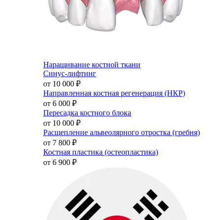
Наращивание костной ткани
Синус-лифтинг
от 10 000
₽
Направленная костная регенерация (НКР)
от 6 000
₽
Пересадка костного блока
от 10 000
₽
Расщепление альвеолярного отростка (гребня)
от 7 800
₽
Костная пластика (остеопластика)
от 6 900
₽