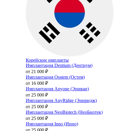
Корейские импланты
Имплантация Dentium (Дентиум)
от 21 000
₽
Имплантация Osstem (Остем)
от 16 000
₽
Имплантация Anyone (Эниван)
от 25 000
₽
Имплантация AnyRidge (Эниридж)
от 25 000
₽
Имплантация NeoBiotech (НеоБиотек)
от 25 000
₽
Имплантация Inno (Инно)
от 25 000
₽