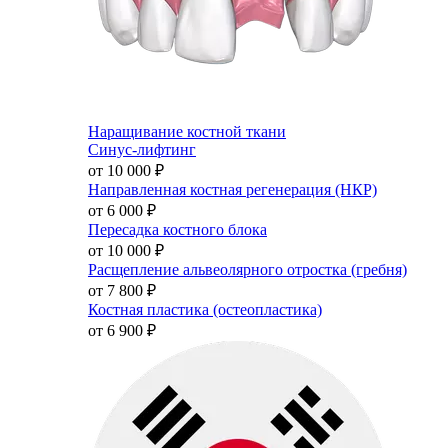
Наращивание костной ткани
Синус-лифтинг
от 10 000
₽
Направленная костная регенерация (НКР)
от 6 000
₽
Пересадка костного блока
от 10 000
₽
Расщепление альвеолярного отростка (гребня)
от 7 800
₽
Костная пластика (остеопластика)
от 6 900
₽