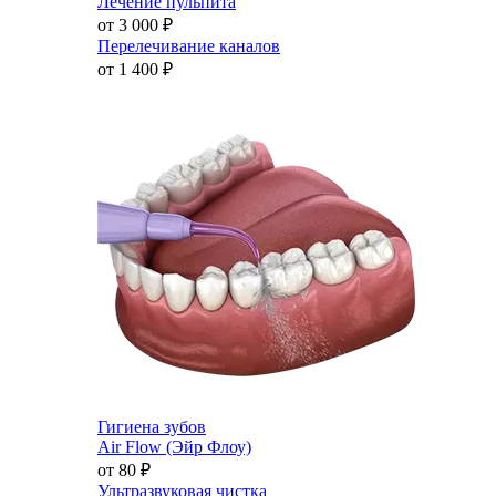
Лечение пульпита
от 3 000
₽
Перелечивание каналов
от 1 400
₽
Гигиена зубов
Air Flow (Эйр Флоу)
от 80
₽
Ультразвуковая чистка