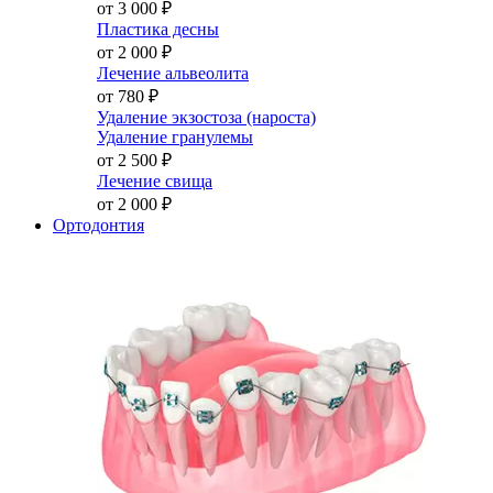
от 3 000
₽
Пластика десны
от 2 000
₽
Лечение альвеолита
от 780
₽
Удаление экзостоза (нароста)
Удаление гранулемы
от 2 500
₽
Лечение свища
от 2 000
₽
Ортодонтия