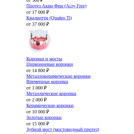
от 500
₽
Протез Акри Фри (Acry Free)
от 17 000
₽
Квадротти (Quattro Ti)
от 37 000
₽
Коронки и мосты
Циркониевые коронки
от 14 800
₽
Металлокерамические коронки
Временные коронки
от 1 000
₽
Металлические коронки
от 2 000
₽
Керамические коронки
от 10 000
₽
Золотые коронки
от 15 000
₽
Зубной мост (мостовидный протез)