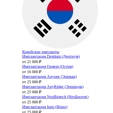
Корейские импланты
Имплантация Dentium (Дентиум)
от 21 000
₽
Имплантация Osstem (Остем)
от 16 000
₽
Имплантация Anyone (Эниван)
от 25 000
₽
Имплантация AnyRidge (Эниридж)
от 25 000
₽
Имплантация NeoBiotech (НеоБиотек)
от 25 000
₽
Имплантация Inno (Инно)
от 25 000
₽