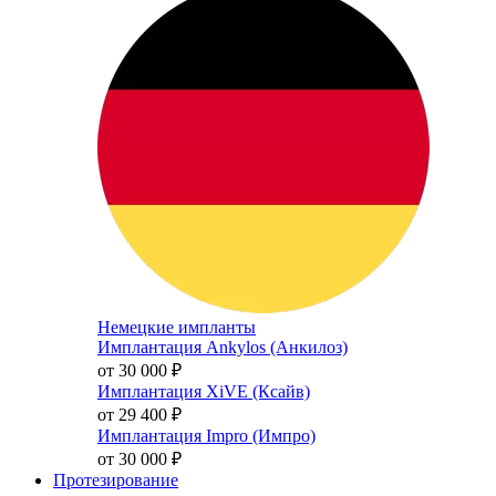
Немецкие импланты
Имплантация Ankylos (Анкилоз)
от 30 000
₽
Имплантация XiVE (Ксайв)
от 29 400
₽
Имплантация Impro (Импро)
от 30 000
₽
Протезирование