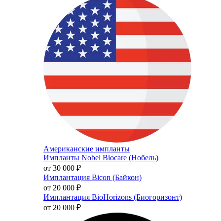
Американские импланты
Импланты Nobel Biocare (Нобель)
от 30 000
₽
Имплантация Bicon (Байкон)
от 20 000
₽
Имплантация BioHorizons (Биогоризонт)
от 20 000
₽