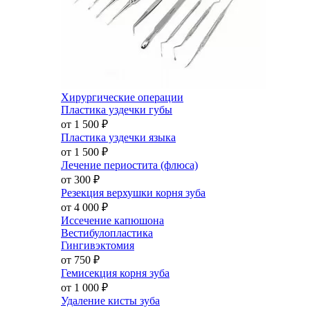
Хирургические операции
Пластика уздечки губы
от 1 500
₽
Пластика уздечки языка
от 1 500
₽
Лечение периостита (флюса)
от 300
₽
Резекция верхушки корня зуба
от 4 000
₽
Иссечение капюшона
Вестибулопластика
Гингивэктомия
от 750
₽
Гемисекция корня зуба
от 1 000
₽
Удаление кисты зуба