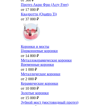
от 500
₽
Протез Акри Фри (Acry Free)
от 17 000
₽
Квадротти (Quattro Ti)
от 37 000
₽
Коронки и мосты
Циркониевые коронки
от 14 800
₽
Металлокерамические коронки
Временные коронки
от 1 000
₽
Металлические коронки
от 2 000
₽
Керамические коронки
от 10 000
₽
Золотые коронки
от 15 000
₽
Зубной мост (мостовидный протез)