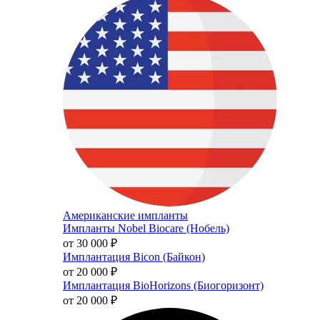
Американские импланты
Импланты Nobel Biocare (Нобель)
от 30 000
₽
Имплантация Bicon (Байкон)
от 20 000
₽
Имплантация BioHorizons (Биогоризонт)
от 20 000
₽