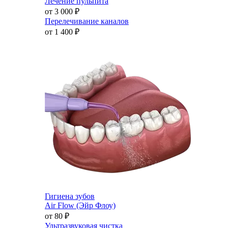
Лечение пульпита
от 3 000
₽
Перелечивание каналов
от 1 400
₽
Гигиена зубов
Air Flow (Эйр Флоу)
от 80
₽
Ультразвуковая чистка