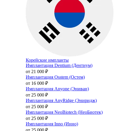
Корейские импланты
Имплантация Dentium (Дентиум)
от 21 000
₽
Имплантация Osstem (Остем)
от 16 000
₽
Имплантация Anyone (Эниван)
от 25 000
₽
Имплантация AnyRidge (Эниридж)
от 25 000
₽
Имплантация NeoBiotech (НеоБиотек)
от 25 000
₽
Имплантация Inno (Инно)
от 25 000
₽