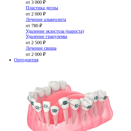
от 3 000
₽
Пластика десны
от 2 000
₽
Лечение альвеолита
от 780
₽
Удаление экзостоза (нароста)
Удаление гранулемы
от 2 500
₽
Лечение свища
от 2 000
₽
Ортодонтия