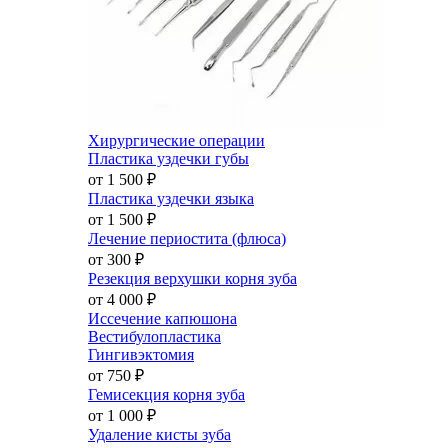
Хирургические операции
Пластика уздечки губы
от 1 500
₽
Пластика уздечки языка
от 1 500
₽
Лечение периостита (флюса)
от 300
₽
Резекция верхушки корня зуба
от 4 000
₽
Иссечение капюшона
Вестибулопластика
Гингивэктомия
от 750
₽
Гемисекция корня зуба
от 1 000
₽
Удаление кисты зуба