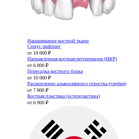
Наращивание костной ткани
Синус-лифтинг
от 10 000
₽
Направленная костная регенерация (НКР)
от 6 000
₽
Пересадка костного блока
от 10 000
₽
Расщепление альвеолярного отростка (гребня)
от 7 800
₽
Костная пластика (остеопластика)
от 6 900
₽