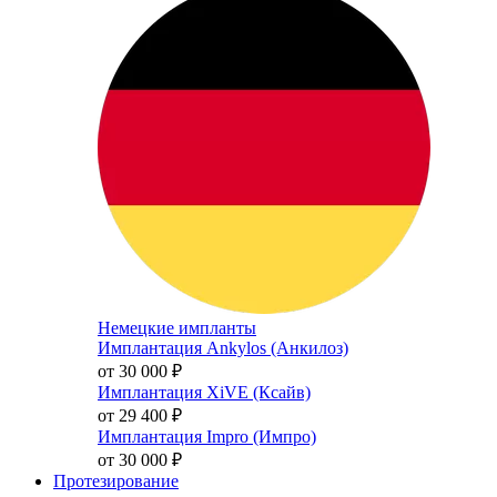
Немецкие импланты
Имплантация Ankylos (Анкилоз)
от 30 000
₽
Имплантация XiVE (Ксайв)
от 29 400
₽
Имплантация Impro (Импро)
от 30 000
₽
Протезирование