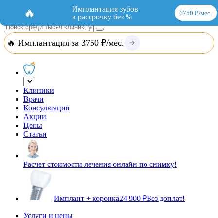
Добавить организацию
Вход
Имплантация зубов
🔥
3750 ₽/мес.
в рассрочку без %
🔥 Имплантация за 3750 ₽/мес.
Клиники
Врачи
Консультация
Акции
Цены
Статьи
Расчет стоимости лечения онлайн по снимку!
Имплант + коронка
24 900 ₽
Без доплат!
Услуги и цены