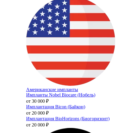
Американские импланты
Импланты Nobel Biocare (Нобель)
от 30 000
₽
Имплантация Bicon (Байкон)
от 20 000
₽
Имплантация BioHorizons (Биогоризонт)
от 20 000
₽