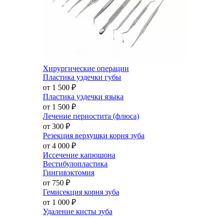
Хирургические операции
Пластика уздечки губы
от 1 500
₽
Пластика уздечки языка
от 1 500
₽
Лечение периостита (флюса)
от 300
₽
Резекция верхушки корня зуба
от 4 000
₽
Иссечение капюшона
Вестибулопластика
Гингивэктомия
от 750
₽
Гемисекция корня зуба
от 1 000
₽
Удаление кисты зуба