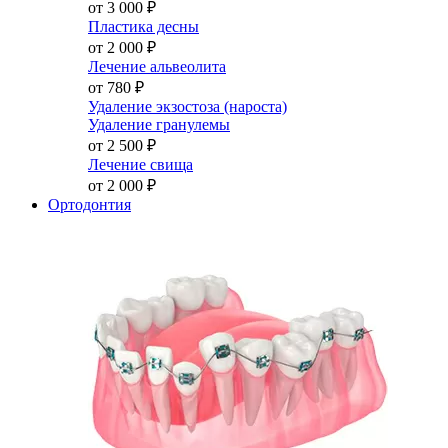
от 3 000
₽
Пластика десны
от 2 000
₽
Лечение альвеолита
от 780
₽
Удаление экзостоза (нароста)
Удаление гранулемы
от 2 500
₽
Лечение свища
от 2 000
₽
Ортодонтия