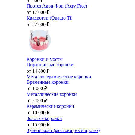
от 500
₽
Протез Акри Фри (Acry Free)
от 17 000
₽
Квадротти (Quattro Ti)
от 37 000
₽
Коронки и мосты
Циркониевые коронки
от 14 800
₽
Металлокерамические коронки
Временные коронки
от 1 000
₽
Металлические коронки
от 2 000
₽
Керамические коронки
от 10 000
₽
Золотые коронки
от 15 000
₽
Зубной мост (мостовидный протез)