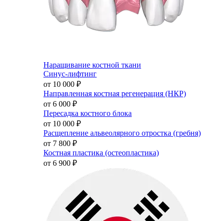
Наращивание костной ткани
Синус-лифтинг
от 10 000
₽
Направленная костная регенерация (НКР)
от 6 000
₽
Пересадка костного блока
от 10 000
₽
Расщепление альвеолярного отростка (гребня)
от 7 800
₽
Костная пластика (остеопластика)
от 6 900
₽