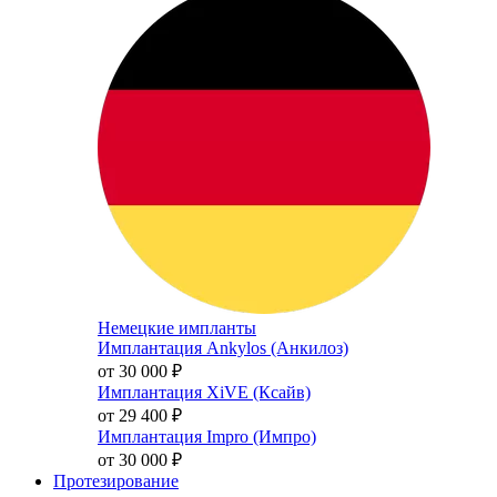
Немецкие импланты
Имплантация Ankylos (Анкилоз)
от 30 000
₽
Имплантация XiVE (Ксайв)
от 29 400
₽
Имплантация Impro (Импро)
от 30 000
₽
Протезирование