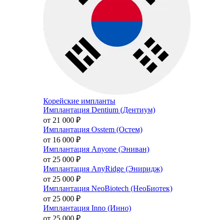
Корейские импланты
Имплантация Dentium (Дентиум)
от 21 000
₽
Имплантация Osstem (Остем)
от 16 000
₽
Имплантация Anyone (Эниван)
от 25 000
₽
Имплантация AnyRidge (Эниридж)
от 25 000
₽
Имплантация NeoBiotech (НеоБиотек)
от 25 000
₽
Имплантация Inno (Инно)
от 25 000
₽