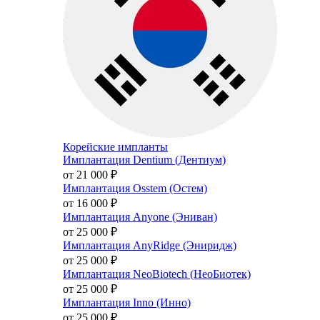
Корейские импланты
Имплантация Dentium (Дентиум)
от 21 000
₽
Имплантация Osstem (Остем)
от 16 000
₽
Имплантация Anyone (Эниван)
от 25 000
₽
Имплантация AnyRidge (Эниридж)
от 25 000
₽
Имплантация NeoBiotech (НеоБиотек)
от 25 000
₽
Имплантация Inno (Инно)
от 25 000
₽