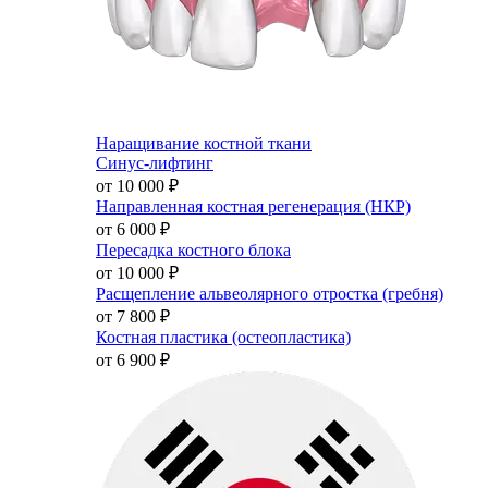
Наращивание костной ткани
Синус-лифтинг
от 10 000
₽
Направленная костная регенерация (НКР)
от 6 000
₽
Пересадка костного блока
от 10 000
₽
Расщепление альвеолярного отростка (гребня)
от 7 800
₽
Костная пластика (остеопластика)
от 6 900
₽