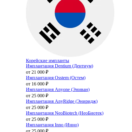
Корейские импланты
Имплантация Dentium (Дентиум)
от 21 000
₽
Имплантация Osstem (Остем)
от 16 000
₽
Имплантация Anyone (Эниван)
от 25 000
₽
Имплантация AnyRidge (Эниридж)
от 25 000
₽
Имплантация NeoBiotech (НеоБиотек)
от 25 000
₽
Имплантация Inno (Инно)
от 25 000
₽