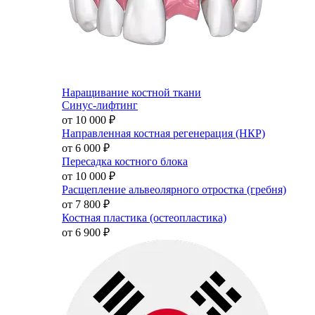
Наращивание костной ткани
Синус-лифтинг
от 10 000
₽
Направленная костная регенерация (НКР)
от 6 000
₽
Пересадка костного блока
от 10 000
₽
Расщепление альвеолярного отростка (гребня)
от 7 800
₽
Костная пластика (остеопластика)
от 6 900
₽