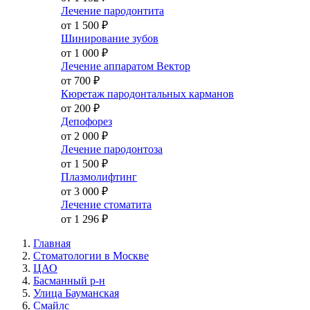
Лечение пародонтита
от 1 500
₽
Шинирование зубов
от 1 000
₽
Лечение аппаратом Вектор
от 700
₽
Кюретаж пародонтальных карманов
от 200
₽
Депофорез
от 2 000
₽
Лечение пародонтоза
от 1 500
₽
Плазмолифтинг
от 3 000
₽
Лечение стоматита
от 1 296
₽
Главная
Стоматологии в Москве
ЦАО
Басманный р-н
Улица Бауманская
Смайлс