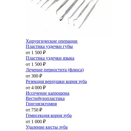
Хирургические операции
Пластика уздечки губы
от 1 500
₽
Пластика уздечки языка
от 1 500
₽
Лечение периостита (флюса)
от 300
₽
Резекция верхушки корня зуба
от 4 000
₽
Иссечение капюшона
Вестибулопластика
Гингивэктомия
от 750
₽
Гемисекция корня зуба
от 1 000
₽
Удаление кисты зуба