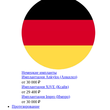
Немецкие импланты
Имплантация Ankylos (Анкилоз)
от 30 000
₽
Имплантация XiVE (Ксайв)
от 29 400
₽
Имплантация Impro (Импро)
от 30 000
₽
Протезирование