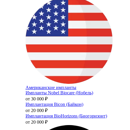
Американские импланты
Импланты Nobel Biocare (Нобель)
от 30 000
₽
Имплантация Bicon (Байкон)
от 20 000
₽
Имплантация BioHorizons (Биогоризонт)
от 20 000
₽