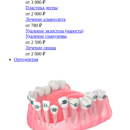
от 3 000
₽
Пластика десны
от 2 000
₽
Лечение альвеолита
от 780
₽
Удаление экзостоза (нароста)
Удаление гранулемы
от 2 500
₽
Лечение свища
от 2 000
₽
Ортодонтия