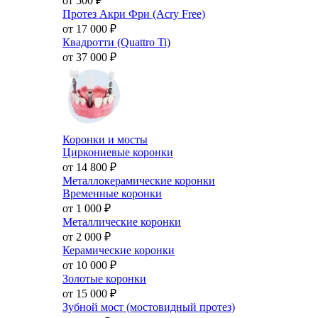
от 500
₽
Протез Акри Фри (Acry Free)
от 17 000
₽
Квадротти (Quattro Ti)
от 37 000
₽
Коронки и мосты
Циркониевые коронки
от 14 800
₽
Металлокерамические коронки
Временные коронки
от 1 000
₽
Металлические коронки
от 2 000
₽
Керамические коронки
от 10 000
₽
Золотые коронки
от 15 000
₽
Зубной мост (мостовидный протез)