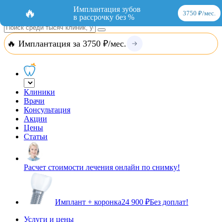
Добавить организацию
Вход
Имплантация зубов
🔥
3750 ₽/мес.
в рассрочку без %
🔥 Имплантация за 3750 ₽/мес.
Клиники
Врачи
Консультация
Акции
Цены
Статьи
Расчет стоимости лечения онлайн по снимку!
Имплант + коронка
24 900 ₽
Без доплат!
Услуги и цены