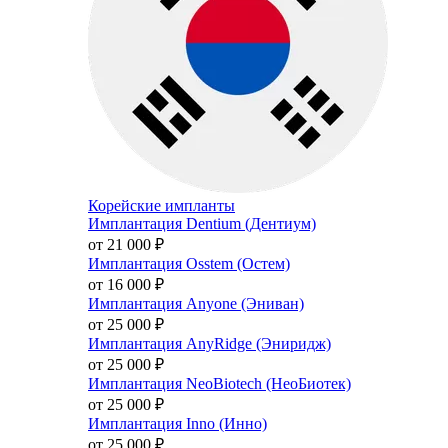
Корейские импланты
Имплантация Dentium (Дентиум)
от 21 000
₽
Имплантация Osstem (Остем)
от 16 000
₽
Имплантация Anyone (Эниван)
от 25 000
₽
Имплантация AnyRidge (Эниридж)
от 25 000
₽
Имплантация NeoBiotech (НеоБиотек)
от 25 000
₽
Имплантация Inno (Инно)
от 25 000
₽