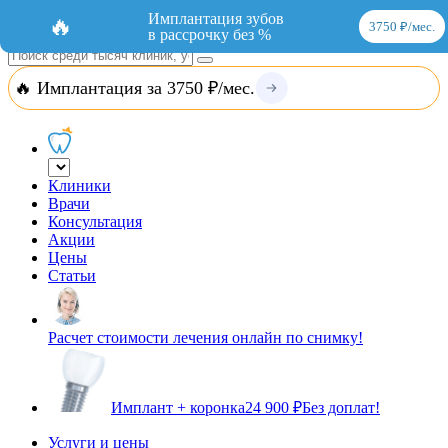
Добавить организацию
Вход
Имплантация зубов
🔥
3750 ₽/мес.
в рассрочку без %
🔥 Имплантация за 3750 ₽/мес.
Клиники
Врачи
Консультация
Акции
Цены
Статьи
Расчет стоимости лечения онлайн по снимку!
Имплант + коронка
24 900 ₽
Без доплат!
Услуги и цены