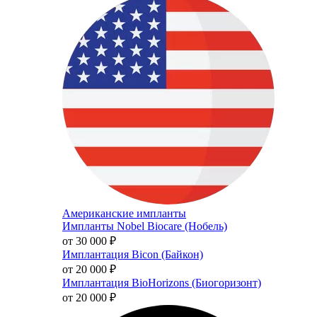
Американские импланты
Импланты Nobel Biocare (Нобель)
от 30 000
₽
Имплантация Bicon (Байкон)
от 20 000
₽
Имплантация BioHorizons (Биогоризонт)
от 20 000
₽