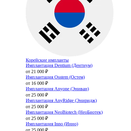
Корейские импланты
Имплантация Dentium (Дентиум)
от 21 000
₽
Имплантация Osstem (Остем)
от 16 000
₽
Имплантация Anyone (Эниван)
от 25 000
₽
Имплантация AnyRidge (Эниридж)
от 25 000
₽
Имплантация NeoBiotech (НеоБиотек)
от 25 000
₽
Имплантация Inno (Инно)
от 25 000
₽