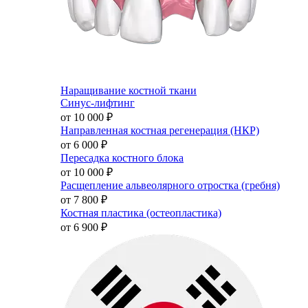
Наращивание костной ткани
Синус-лифтинг
от 10 000
₽
Направленная костная регенерация (НКР)
от 6 000
₽
Пересадка костного блока
от 10 000
₽
Расщепление альвеолярного отростка (гребня)
от 7 800
₽
Костная пластика (остеопластика)
от 6 900
₽