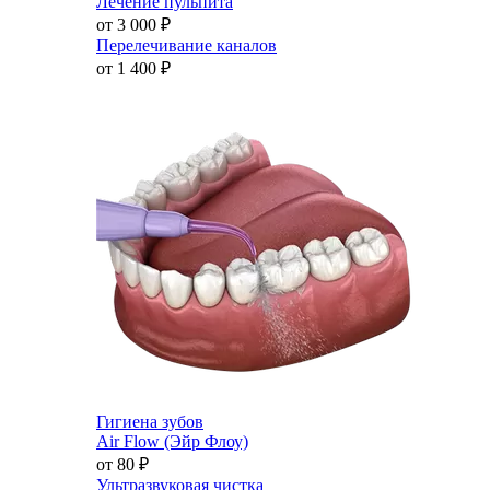
Лечение пульпита
от 3 000
₽
Перелечивание каналов
от 1 400
₽
Гигиена зубов
Air Flow (Эйр Флоу)
от 80
₽
Ультразвуковая чистка