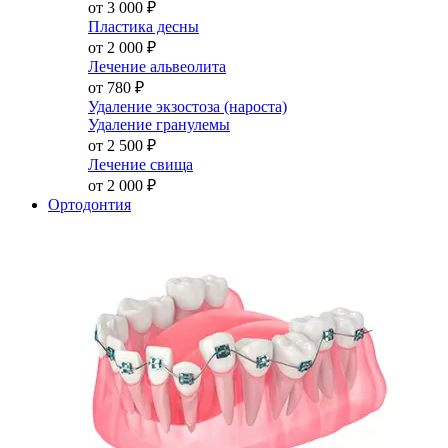
от 3 000
₽
Пластика десны
от 2 000
₽
Лечение альвеолита
от 780
₽
Удаление экзостоза (нароста)
Удаление гранулемы
от 2 500
₽
Лечение свища
от 2 000
₽
Ортодонтия