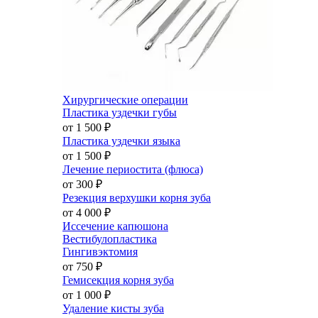
Хирургические операции
Пластика уздечки губы
от 1 500
₽
Пластика уздечки языка
от 1 500
₽
Лечение периостита (флюса)
от 300
₽
Резекция верхушки корня зуба
от 4 000
₽
Иссечение капюшона
Вестибулопластика
Гингивэктомия
от 750
₽
Гемисекция корня зуба
от 1 000
₽
Удаление кисты зуба