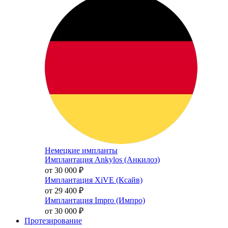
Немецкие импланты
Имплантация Ankylos (Анкилоз)
от 30 000
₽
Имплантация XiVE (Ксайв)
от 29 400
₽
Имплантация Impro (Импро)
от 30 000
₽
Протезирование