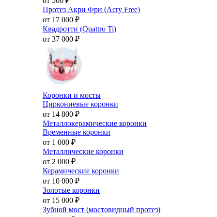
от 500
₽
Протез Акри Фри (Acry Free)
от 17 000
₽
Квадротти (Quattro Ti)
от 37 000
₽
Коронки и мосты
Циркониевые коронки
от 14 800
₽
Металлокерамические коронки
Временные коронки
от 1 000
₽
Металлические коронки
от 2 000
₽
Керамические коронки
от 10 000
₽
Золотые коронки
от 15 000
₽
Зубной мост (мостовидный протез)