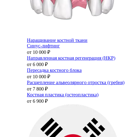
Наращивание костной ткани
Синус-лифтинг
от 10 000
₽
Направленная костная регенерация (НКР)
от 6 000
₽
Пересадка костного блока
от 10 000
₽
Расщепление альвеолярного отростка (гребня)
от 7 800
₽
Костная пластика (остеопластика)
от 6 900
₽