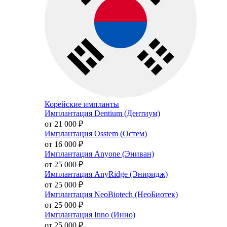
Корейские импланты
Имплантация Dentium (Дентиум)
от 21 000
₽
Имплантация Osstem (Остем)
от 16 000
₽
Имплантация Anyone (Эниван)
от 25 000
₽
Имплантация AnyRidge (Эниридж)
от 25 000
₽
Имплантация NeoBiotech (НеоБиотек)
от 25 000
₽
Имплантация Inno (Инно)
от 25 000
₽