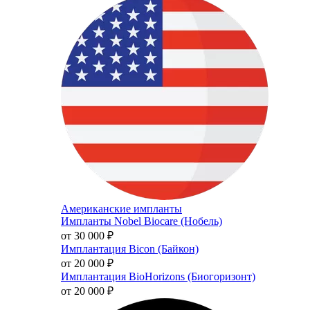
Американские импланты
Импланты Nobel Biocare (Нобель)
от 30 000
₽
Имплантация Bicon (Байкон)
от 20 000
₽
Имплантация BioHorizons (Биогоризонт)
от 20 000
₽