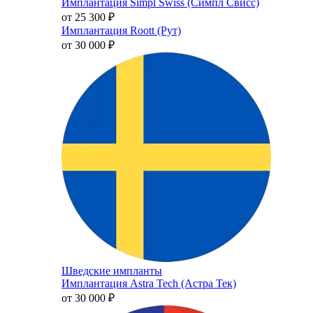
Имплантация Simpl Swiss (Симпл Свисс)
от 25 300
₽
Имплантация Roott (Рут)
от 30 000
₽
Шведские импланты
Имплантация Astra Tech (Астра Тек)
от 30 000
₽