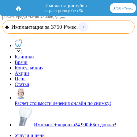
Добавить организацию
Вход
Имплантация зубов
🔥
3750 ₽/мес.
в рассрочку без %
🔥 Имплантация за 3750 ₽/мес.
Клиники
Врачи
Консультация
Акции
Цены
Статьи
Расчет стоимости лечения онлайн по снимку!
Имплант + коронка
24 900 ₽
Без доплат!
Услуги и цены