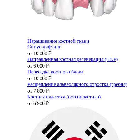
Наращивание костной ткани
Синус-лифтинг
от 10 000
₽
Направленная костная регенерация (НКР)
от 6 000
₽
Пересадка костного блока
от 10 000
₽
Расщепление альвеолярного отростка (гребня)
от 7 800
₽
Костная пластика (остеопластика)
от 6 900
₽