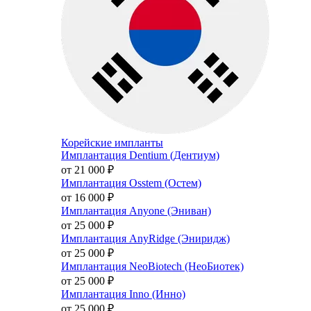
Корейские импланты
Имплантация Dentium (Дентиум)
от 21 000
₽
Имплантация Osstem (Остем)
от 16 000
₽
Имплантация Anyone (Эниван)
от 25 000
₽
Имплантация AnyRidge (Эниридж)
от 25 000
₽
Имплантация NeoBiotech (НеоБиотек)
от 25 000
₽
Имплантация Inno (Инно)
от 25 000
₽