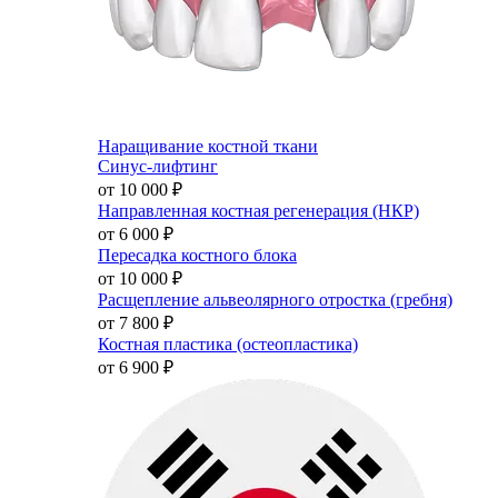
Наращивание костной ткани
Синус-лифтинг
от 10 000
₽
Направленная костная регенерация (НКР)
от 6 000
₽
Пересадка костного блока
от 10 000
₽
Расщепление альвеолярного отростка (гребня)
от 7 800
₽
Костная пластика (остеопластика)
от 6 900
₽