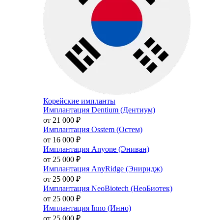
Корейские импланты
Имплантация Dentium (Дентиум)
от 21 000
₽
Имплантация Osstem (Остем)
от 16 000
₽
Имплантация Anyone (Эниван)
от 25 000
₽
Имплантация AnyRidge (Эниридж)
от 25 000
₽
Имплантация NeoBiotech (НеоБиотек)
от 25 000
₽
Имплантация Inno (Инно)
от 25 000
₽