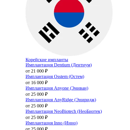
Корейские импланты
Имплантация Dentium (Дентиум)
от 21 000
₽
Имплантация Osstem (Остем)
от 16 000
₽
Имплантация Anyone (Эниван)
от 25 000
₽
Имплантация AnyRidge (Эниридж)
от 25 000
₽
Имплантация NeoBiotech (НеоБиотек)
от 25 000
₽
Имплантация Inno (Инно)
от 25 000
₽