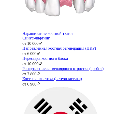
Наращивание костной ткани
Синус-лифтинг
от 10 000
₽
Направленная костная регенерация (НКР)
от 6 000
₽
Пересадка костного блока
от 10 000
₽
Расщепление альвеолярного отростка (гребня)
от 7 800
₽
Костная пластика (остеопластика)
от 6 900
₽