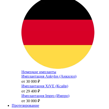
Немецкие импланты
Имплантация Ankylos (Анкилоз)
от 30 000
₽
Имплантация XiVE (Ксайв)
от 29 400
₽
Имплантация Impro (Импро)
от 30 000
₽
Протезирование