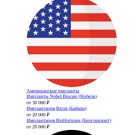
Американские импланты
Импланты Nobel Biocare (Нобель)
от 30 000
₽
Имплантация Bicon (Байкон)
от 20 000
₽
Имплантация BioHorizons (Биогоризонт)
от 20 000
₽