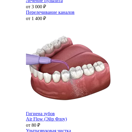
Лечение пульпита
от 3 000
₽
Перелечивание каналов
от 1 400
₽
Гигиена зубов
Air Flow (Эйр Флоу)
от 80
₽
Ультразвуковая чистка