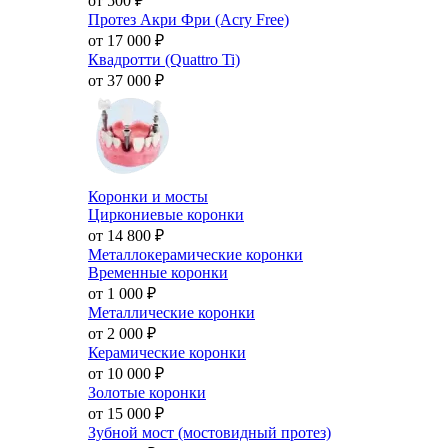
от 500
₽
Протез Акри Фри (Acry Free)
от 17 000
₽
Квадротти (Quattro Ti)
от 37 000
₽
Коронки и мосты
Циркониевые коронки
от 14 800
₽
Металлокерамические коронки
Временные коронки
от 1 000
₽
Металлические коронки
от 2 000
₽
Керамические коронки
от 10 000
₽
Золотые коронки
от 15 000
₽
Зубной мост (мостовидный протез)