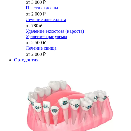
от 3 000
₽
Пластика десны
от 2 000
₽
Лечение альвеолита
от 780
₽
Удаление экзостоза (нароста)
Удаление гранулемы
от 2 500
₽
Лечение свища
от 2 000
₽
Ортодонтия