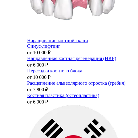
Наращивание костной ткани
Синус-лифтинг
от 10 000
₽
Направленная костная регенерация (НКР)
от 6 000
₽
Пересадка костного блока
от 10 000
₽
Расщепление альвеолярного отростка (гребня)
от 7 800
₽
Костная пластика (остеопластика)
от 6 900
₽