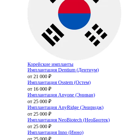
Корейские импланты
Имплантация Dentium (Дентиум)
от 21 000
₽
Имплантация Osstem (Остем)
от 16 000
₽
Имплантация Anyone (Эниван)
от 25 000
₽
Имплантация AnyRidge (Эниридж)
от 25 000
₽
Имплантация NeoBiotech (НеоБиотек)
от 25 000
₽
Имплантация Inno (Инно)
от 25 000
₽