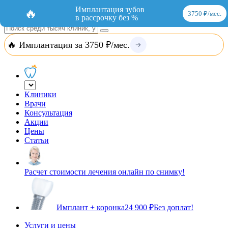
Добавить организацию
Вход
Имплантация зубов
🔥
3750 ₽/мес.
в рассрочку без %
🔥 Имплантация за 3750 ₽/мес.
Клиники
Врачи
Консультация
Акции
Цены
Статьи
Расчет стоимости лечения онлайн по снимку!
Имплант + коронка
24 900 ₽
Без доплат!
Услуги и цены