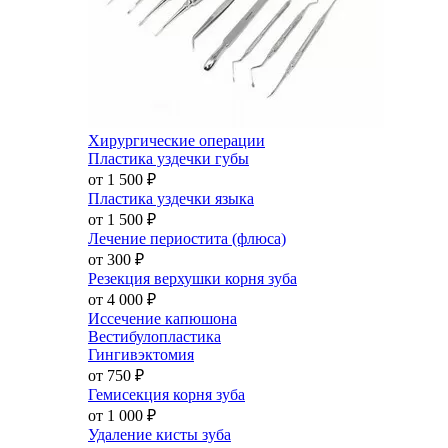
Хирургические операции
Пластика уздечки губы
от 1 500
₽
Пластика уздечки языка
от 1 500
₽
Лечение периостита (флюса)
от 300
₽
Резекция верхушки корня зуба
от 4 000
₽
Иссечение капюшона
Вестибулопластика
Гингивэктомия
от 750
₽
Гемисекция корня зуба
от 1 000
₽
Удаление кисты зуба