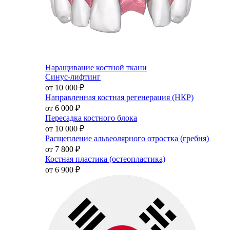
Наращивание костной ткани
Синус-лифтинг
от 10 000
₽
Направленная костная регенерация (НКР)
от 6 000
₽
Пересадка костного блока
от 10 000
₽
Расщепление альвеолярного отростка (гребня)
от 7 800
₽
Костная пластика (остеопластика)
от 6 900
₽