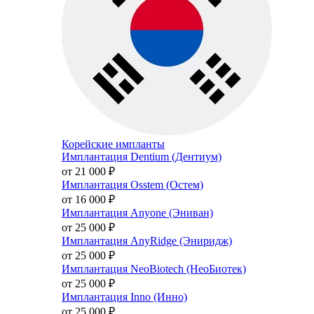
Корейские импланты
Имплантация Dentium (Дентиум)
от 21 000
₽
Имплантация Osstem (Остем)
от 16 000
₽
Имплантация Anyone (Эниван)
от 25 000
₽
Имплантация AnyRidge (Эниридж)
от 25 000
₽
Имплантация NeoBiotech (НеоБиотек)
от 25 000
₽
Имплантация Inno (Инно)
от 25 000
₽