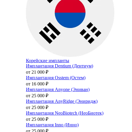
Корейские импланты
Имплантация Dentium (Дентиум)
от 21 000
₽
Имплантация Osstem (Остем)
от 16 000
₽
Имплантация Anyone (Эниван)
от 25 000
₽
Имплантация AnyRidge (Эниридж)
от 25 000
₽
Имплантация NeoBiotech (НеоБиотек)
от 25 000
₽
Имплантация Inno (Инно)
от 25 000
₽