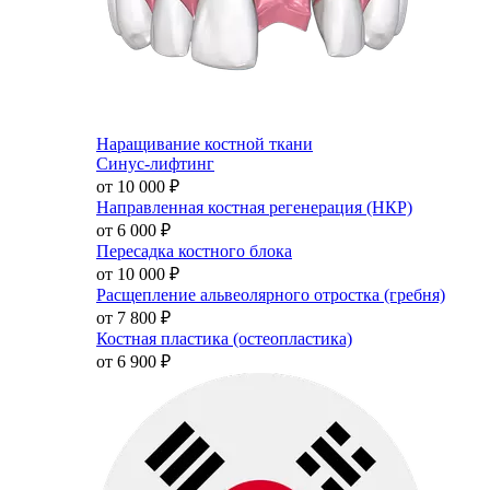
Наращивание костной ткани
Синус-лифтинг
от 10 000
₽
Направленная костная регенерация (НКР)
от 6 000
₽
Пересадка костного блока
от 10 000
₽
Расщепление альвеолярного отростка (гребня)
от 7 800
₽
Костная пластика (остеопластика)
от 6 900
₽