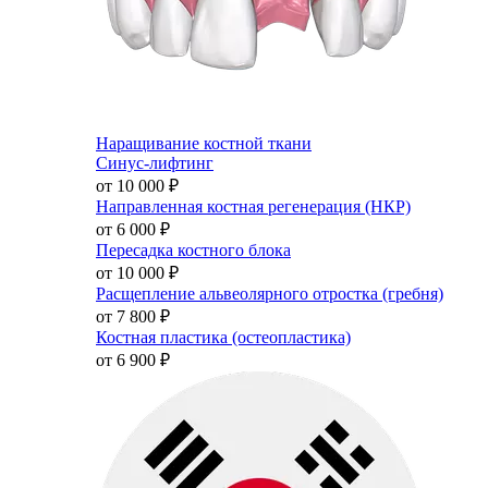
Наращивание костной ткани
Синус-лифтинг
от 10 000
₽
Направленная костная регенерация (НКР)
от 6 000
₽
Пересадка костного блока
от 10 000
₽
Расщепление альвеолярного отростка (гребня)
от 7 800
₽
Костная пластика (остеопластика)
от 6 900
₽