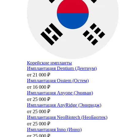
Корейские импланты
Имплантация Dentium (Дентиум)
от 21 000
₽
Имплантация Osstem (Остем)
от 16 000
₽
Имплантация Anyone (Эниван)
от 25 000
₽
Имплантация AnyRidge (Эниридж)
от 25 000
₽
Имплантация NeoBiotech (НеоБиотек)
от 25 000
₽
Имплантация Inno (Инно)
от 25 000
₽