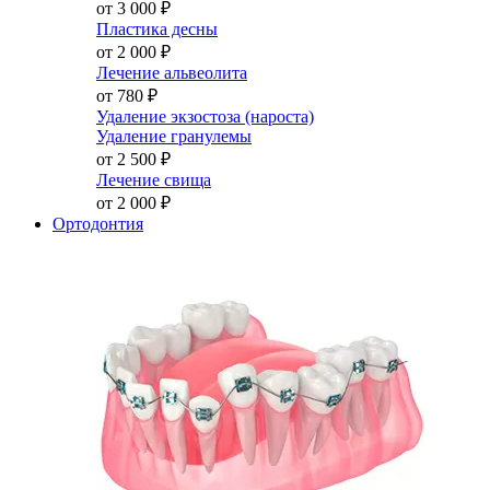
от 3 000
₽
Пластика десны
от 2 000
₽
Лечение альвеолита
от 780
₽
Удаление экзостоза (нароста)
Удаление гранулемы
от 2 500
₽
Лечение свища
от 2 000
₽
Ортодонтия