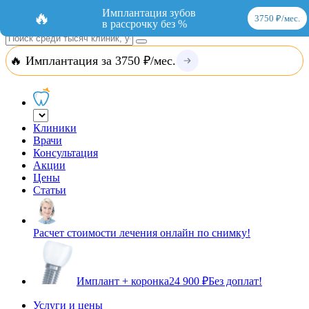
Добавить организацию
Вход
Имплантация зубов
🔥
3750 ₽/мес.
в рассрочку без %
🔥 Имплантация за 3750 ₽/мес.
Клиники
Врачи
Консультация
Акции
Цены
Статьи
Расчет стоимости лечения онлайн по снимку!
Имплант + коронка
24 900 ₽
Без доплат!
Услуги и цены