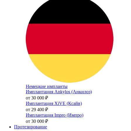
Немецкие импланты
Имплантация Ankylos (Анкилоз)
от 30 000
₽
Имплантация XiVE (Ксайв)
от 29 400
₽
Имплантация Impro (Импро)
от 30 000
₽
Протезирование