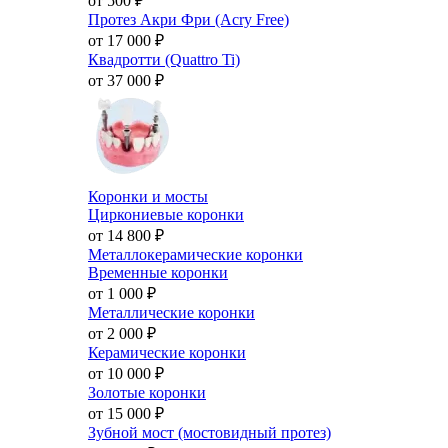
от 500
₽
Протез Акри Фри (Acry Free)
от 17 000
₽
Квадротти (Quattro Ti)
от 37 000
₽
Коронки и мосты
Циркониевые коронки
от 14 800
₽
Металлокерамические коронки
Временные коронки
от 1 000
₽
Металлические коронки
от 2 000
₽
Керамические коронки
от 10 000
₽
Золотые коронки
от 15 000
₽
Зубной мост (мостовидный протез)