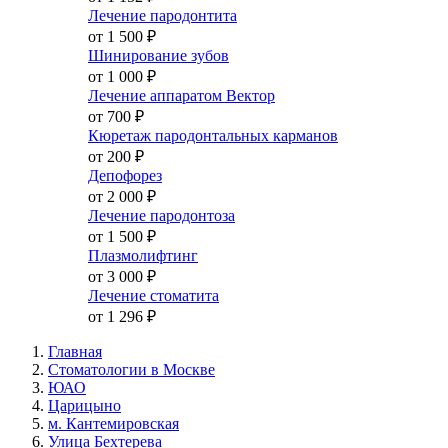
Лечение пародонтита
от 1 500
₽
Шинирование зубов
от 1 000
₽
Лечение аппаратом Вектор
от 700
₽
Кюретаж пародонтальных карманов
от 200
₽
Депофорез
от 2 000
₽
Лечение пародонтоза
от 1 500
₽
Плазмолифтинг
от 3 000
₽
Лечение стоматита
от 1 296
₽
Главная
Стоматологии в Москве
ЮАО
Царицыно
м. Кантемировская
Улица Бехтерева