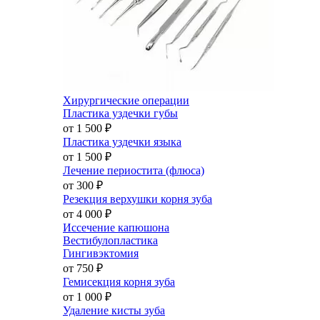
Хирургические операции
Пластика уздечки губы
от 1 500
₽
Пластика уздечки языка
от 1 500
₽
Лечение периостита (флюса)
от 300
₽
Резекция верхушки корня зуба
от 4 000
₽
Иссечение капюшона
Вестибулопластика
Гингивэктомия
от 750
₽
Гемисекция корня зуба
от 1 000
₽
Удаление кисты зуба