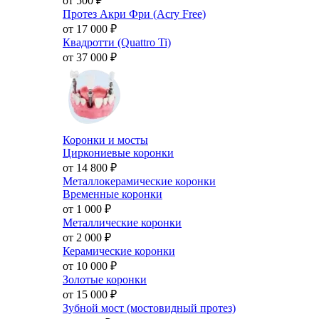
от 500
₽
Протез Акри Фри (Acry Free)
от 17 000
₽
Квадротти (Quattro Ti)
от 37 000
₽
Коронки и мосты
Циркониевые коронки
от 14 800
₽
Металлокерамические коронки
Временные коронки
от 1 000
₽
Металлические коронки
от 2 000
₽
Керамические коронки
от 10 000
₽
Золотые коронки
от 15 000
₽
Зубной мост (мостовидный протез)