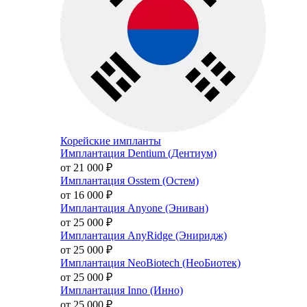
Корейские импланты
Имплантация Dentium (Дентиум)
от 21 000
₽
Имплантация Osstem (Остем)
от 16 000
₽
Имплантация Anyone (Эниван)
от 25 000
₽
Имплантация AnyRidge (Эниридж)
от 25 000
₽
Имплантация NeoBiotech (НеоБиотек)
от 25 000
₽
Имплантация Inno (Инно)
от 25 000
₽