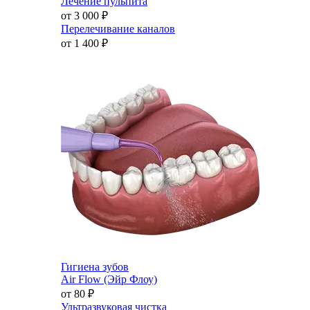
Лечение пульпита
от 3 000
₽
Перелечивание каналов
от 1 400
₽
Гигиена зубов
Air Flow (Эйр Флоу)
от 80
₽
Ультразвуковая чистка