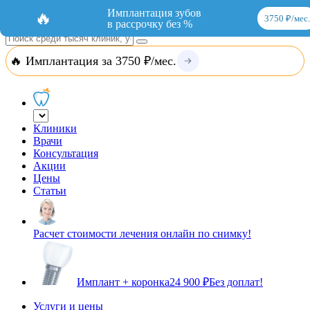
Добавить организацию
Вход
Имплантация зубов
🔥
3750 ₽/мес.
в рассрочку без %
🔥 Имплантация за 3750 ₽/мес.
Клиники
Врачи
Консультация
Акции
Цены
Статьи
Расчет стоимости лечения онлайн по снимку!
Имплант + коронка
24 900 ₽
Без доплат!
Услуги и цены