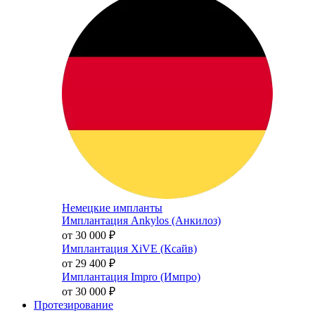
Немецкие импланты
Имплантация Ankylos (Анкилоз)
от 30 000
₽
Имплантация XiVE (Ксайв)
от 29 400
₽
Имплантация Impro (Импро)
от 30 000
₽
Протезирование