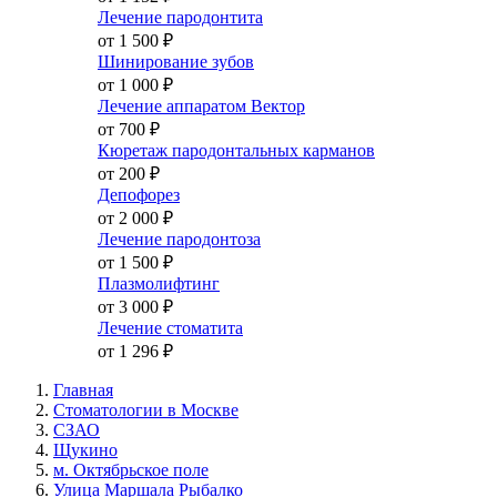
Лечение пародонтита
от 1 500
₽
Шинирование зубов
от 1 000
₽
Лечение аппаратом Вектор
от 700
₽
Кюретаж пародонтальных карманов
от 200
₽
Депофорез
от 2 000
₽
Лечение пародонтоза
от 1 500
₽
Плазмолифтинг
от 3 000
₽
Лечение стоматита
от 1 296
₽
Главная
Стоматологии в Москве
СЗАО
Щукино
м. Октябрьское поле
Улица Маршала Рыбалко