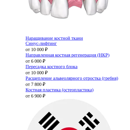
Наращивание костной ткани
Синус-лифтинг
от 10 000
₽
Направленная костная регенерация (НКР)
от 6 000
₽
Пересадка костного блока
от 10 000
₽
Расщепление альвеолярного отростка (гребня)
от 7 800
₽
Костная пластика (остеопластика)
от 6 900
₽