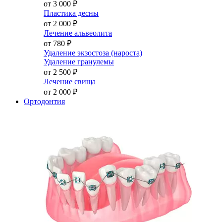
от 3 000
₽
Пластика десны
от 2 000
₽
Лечение альвеолита
от 780
₽
Удаление экзостоза (нароста)
Удаление гранулемы
от 2 500
₽
Лечение свища
от 2 000
₽
Ортодонтия