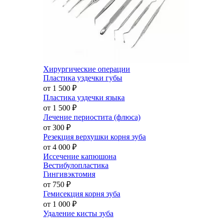
Хирургические операции
Пластика уздечки губы
от 1 500
₽
Пластика уздечки языка
от 1 500
₽
Лечение периостита (флюса)
от 300
₽
Резекция верхушки корня зуба
от 4 000
₽
Иссечение капюшона
Вестибулопластика
Гингивэктомия
от 750
₽
Гемисекция корня зуба
от 1 000
₽
Удаление кисты зуба