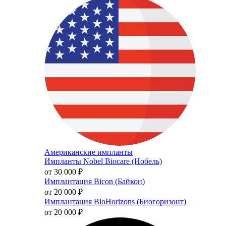
Американские импланты
Импланты Nobel Biocare (Нобель)
от 30 000
₽
Имплантация Bicon (Байкон)
от 20 000
₽
Имплантация BioHorizons (Биогоризонт)
от 20 000
₽