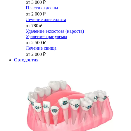
от 3 000
₽
Пластика десны
от 2 000
₽
Лечение альвеолита
от 780
₽
Удаление экзостоза (нароста)
Удаление гранулемы
от 2 500
₽
Лечение свища
от 2 000
₽
Ортодонтия