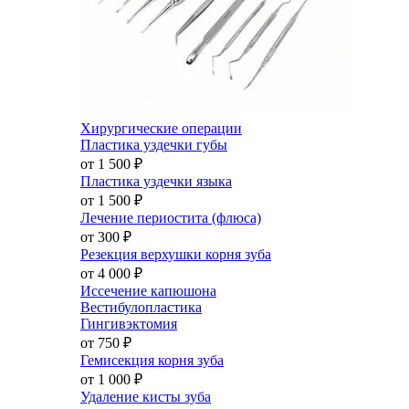
Хирургические операции
Пластика уздечки губы
от 1 500
₽
Пластика уздечки языка
от 1 500
₽
Лечение периостита (флюса)
от 300
₽
Резекция верхушки корня зуба
от 4 000
₽
Иссечение капюшона
Вестибулопластика
Гингивэктомия
от 750
₽
Гемисекция корня зуба
от 1 000
₽
Удаление кисты зуба