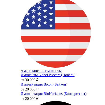
Американские импланты
Импланты Nobel Biocare (Нобель)
от 30 000
₽
Имплантация Bicon (Байкон)
от 20 000
₽
Имплантация BioHorizons (Биогоризонт)
от 20 000
₽