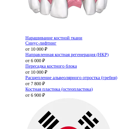
Наращивание костной ткани
Синус-лифтинг
от 10 000
₽
Направленная костная регенерация (НКР)
от 6 000
₽
Пересадка костного блока
от 10 000
₽
Расщепление альвеолярного отростка (гребня)
от 7 800
₽
Костная пластика (остеопластика)
от 6 900
₽