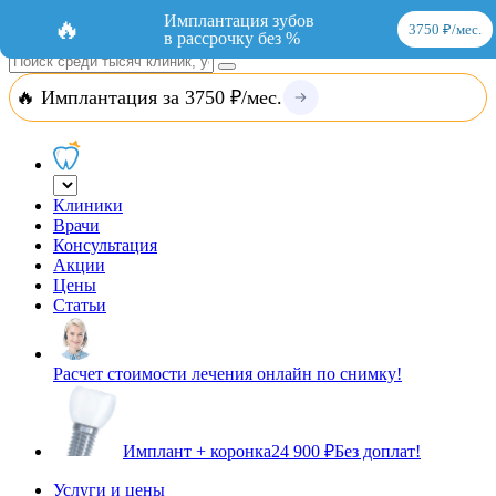
Добавить организацию
Вход
Имплантация зубов
🔥
3750 ₽/мес.
в рассрочку без %
🔥 Имплантация за 3750 ₽/мес.
Клиники
Врачи
Консультация
Акции
Цены
Статьи
Расчет стоимости лечения онлайн по снимку!
Имплант + коронка
24 900 ₽
Без доплат!
Услуги и цены