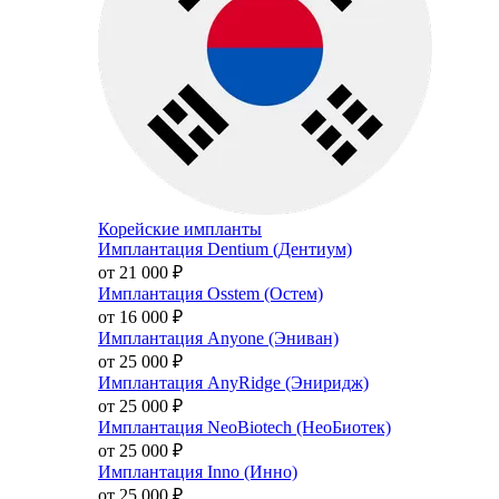
Корейские импланты
Имплантация Dentium (Дентиум)
от 21 000
₽
Имплантация Osstem (Остем)
от 16 000
₽
Имплантация Anyone (Эниван)
от 25 000
₽
Имплантация AnyRidge (Эниридж)
от 25 000
₽
Имплантация NeoBiotech (НеоБиотек)
от 25 000
₽
Имплантация Inno (Инно)
от 25 000
₽