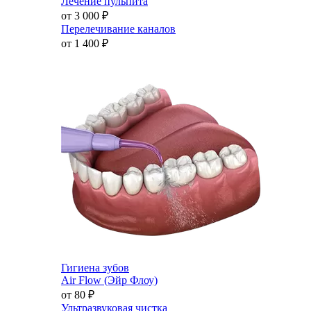
Лечение пульпита
от 3 000
₽
Перелечивание каналов
от 1 400
₽
Гигиена зубов
Air Flow (Эйр Флоу)
от 80
₽
Ультразвуковая чистка