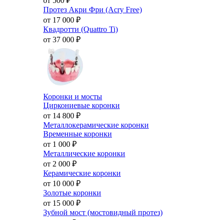
от 500
₽
Протез Акри Фри (Acry Free)
от 17 000
₽
Квадротти (Quattro Ti)
от 37 000
₽
Коронки и мосты
Циркониевые коронки
от 14 800
₽
Металлокерамические коронки
Временные коронки
от 1 000
₽
Металлические коронки
от 2 000
₽
Керамические коронки
от 10 000
₽
Золотые коронки
от 15 000
₽
Зубной мост (мостовидный протез)